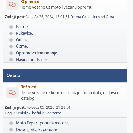
Oprema
Teme vezane uz moto i vezanu opremu
Zadnji post:
Veljača 26, 2024, 15:01:51
Forma Cape Horn
od
Grba
Kacige
Rukavice
Odjeća
Čizme
Oprema za kampiranje
Navigacije i Karte
Komunikacije
Ostalo
Tržnica
Teme vezane uz kupnju i prodaju motocikala, djelova i
ostalog
Zadnji post:
Kolovoz 05, 2026, 21:28:54
Odg: Aluminijski bočni k...
od
zorro
Moto Expert ponuda motora
Dućani, akcije, ponude