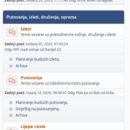
Zadnji post:
Svibanj 26, 2023, 11:11:46
Odg: G.P.R. Koferi
od
agolac
Putovanja, izleti, druženja, oprema
Izleti
Teme vezane uz jednodnevne vožnje, druženja i izlete
Zadnji post:
Svibanj 05, 2026, 07:30:29
Odg: OFF road vožnje
od
Danijel 23
Planiranje budućih izleta
Arhiva
Putovanja
Teme vezane uz višednevna moto putovanja
Zadnji post:
Srpanj 14, 2026, 08:08:47
Odg: Plati pa se klati
od
Grba
Planiranje budućih putovanja
Smještaj na putovanjima
Arhiva
Lijepe ceste