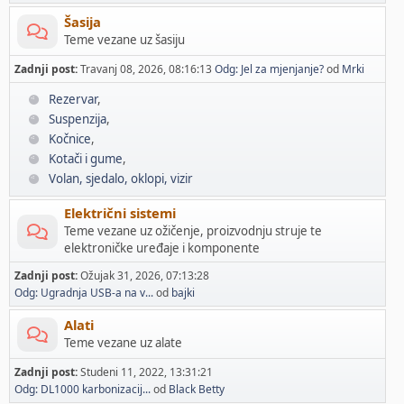
Šasija
Teme vezane uz šasiju
Zadnji post:
Travanj 08, 2026, 08:16:13
Odg: Jel za mjenjanje?
od
Mrki
Rezervar
Suspenzija
Kočnice
Kotači i gume
Volan, sjedalo, oklopi, vizir
Električni sistemi
Teme vezane uz ožičenje, proizvodnju struje te
elektroničke uređaje i komponente
Zadnji post:
Ožujak 31, 2026, 07:13:28
Odg: Ugradnja USB-a na v...
od
bajki
Alati
Teme vezane uz alate
Zadnji post:
Studeni 11, 2022, 13:31:21
Odg: DL1000 karbonizacij...
od
Black Betty