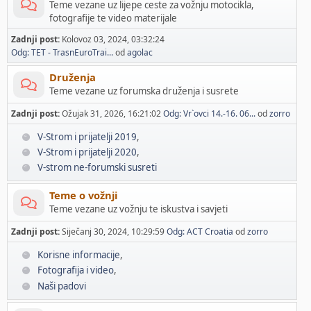
Teme vezane uz lijepe ceste za vožnju motocikla,
fotografije te video materijale
Zadnji post:
Kolovoz 03, 2024, 03:32:24
Odg: TET - TrasnEuroTrai...
od
agolac
Druženja
Teme vezane uz forumska druženja i susrete
Zadnji post:
Ožujak 31, 2026, 16:21:02
Odg: Vr`ovci 14.-16. 06...
od
zorro
V-Strom i prijatelji 2019
V-Strom i prijatelji 2020
V-strom ne-forumski susreti
Teme o vožnji
Teme vezane uz vožnju te iskustva i savjeti
Zadnji post:
Siječanj 30, 2024, 10:29:59
Odg: ACT Croatia
od
zorro
Korisne informacije
Fotografija i video
Naši padovi