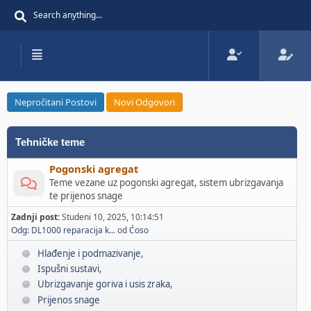
Nepročitani Postovi
Novi Odgovori
Tehničke teme
Pogonski agregat
Teme vezane uz pogonski agregat, sistem ubrizgavanja
te prijenos snage
Zadnji post:
Studeni 10, 2025, 10:14:51
Odg: DL1000 reparacija k...
od
Ćoso
Hlađenje i podmazivanje
Ispušni sustavi
Ubrizgavanje goriva i usis zraka
Prijenos snage