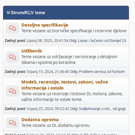
V-Strom/KLV teme
Detaljne specifikacije
Teme vezane uz tvorničke specifikacije i rezervne djelove
Zadnji post:
Lipanj 08, 2025, 20:41:54
Odg: Lanac i lačanici
od
Danijel 23
Udžbenik
Teme vezane uz održavanje i servisiranje s detaljnim
slikama i opisima po koracima
Zadnji post:
Srpanj 15, 2024, 21:36:40
Odg: Problem servisa
od
Fantom
Modeli, recenzije, testovi, zakoni, važne
informacije i ostalo
Teme vezane uz recenzije i testove DL motora, zakone,
važne informacije te ostale teme.
Zadnji post:
Srpanj 25, 2024, 09:22:42
Odg: Sudjelovanje u istr...
od
gogs
Dodatna oprema
Teme vezane uz DL dodatnu opremu