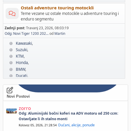
Ostali adventure touring motockli
Teme vezane uz ostale motocikle u adventure touring i
enduro segmentu
Zadnji post:
Travanj 23, 2026, 08:03:19
Odg: Novi Tiger 1200 202...
od
Martin
Kawasaki
Suzuki
KTM
Honda
BMW
Ducati
Yamaha
Triumph
Novi Postovi
zorro
Odg: Aluminijski bočni koferi na ADV motoru od 250 ccm:
Ostavljate li ih stalno monti
Dućani, akcije, ponude
Kolovoz 05, 2026, 21:28:54