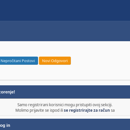
Nepročitani Postovi
Novi Odgovori
orenje!
Samo registrirani korisnici mogu pristupiti ovoj sekciji.
Molimo prijavite se ispod ili
se registrirajte za račun
sa
og in