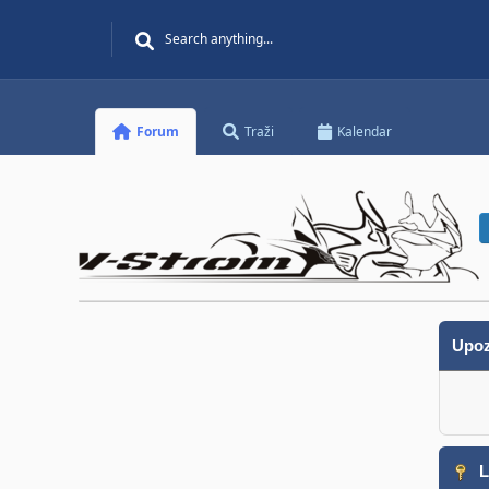
Forum
Traži
Kalendar
Upoz
L