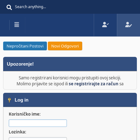
Nepročitani Postovi
Novi Odgovori
Upozorenje!
Samo registrirani korisnici mogu pristupiti ovoj sekciji.
Molimo prijavite se ispod ili
se registrirajte za račun
sa
Log in
Korisničko ime:
Lozinka: