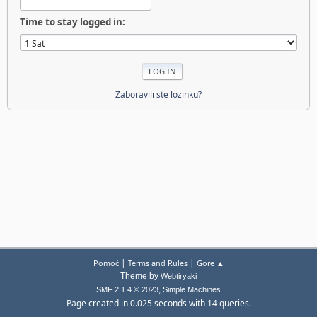
Time to stay logged in:
Zaboravili ste lozinku?
|
|
Pomoć
Terms and Rules
Gore ▲
Theme by
Webtiryaki
,
SMF 2.1.4 © 2023
Simple Machines
Page created in 0.025 seconds with 14 queries.