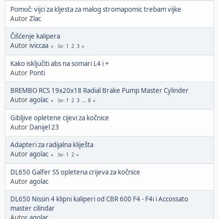
Pomoč: vijci za kljesta za malog stromapomic trebam vijke
Autor
Zlac
Čišćenje kalipera
Autor
iviccaa
1
2
3
Str
Kako isključiti abs na somari L4 i +
Autor
Ponti
BREMBO RCS 19x20x18 Radial Brake Pump Master Cylinder
Autor
agolac
1
2
3
...
8
Str
Gibljive opletene cijevi za kočnice
Autor
Danijel 23
Adapteri za radijalna kliješta
Autor
agolac
1
2
Str
DL650 Galfer SS opletena crijeva za kočnice
Autor
agolac
DL650 Nissin 4 klipni kaliperi od CBR 600 F4 - F4i i Accossato
master cilindar
Autor
agolac