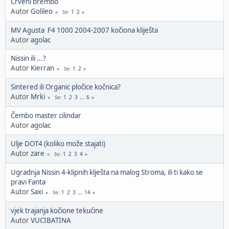
Crveni brembo
Autor
Golileo
1
2
Str
MV Agusta F4 1000 2004-2007 kočiona kliješta
Autor
agolac
Nissin ili ...?
Autor
Kierran
1
2
Str
Sintered ili Organic pločice kočnica?
Autor
Mrki
1
2
3
...
6
Str
Čembo master cilindar
Autor
agolac
Ulje DOT4 (koliko može stajati)
Autor
zare
1
2
3
4
Str
Ugradnja Nissin 4-klipnih klješta na malog Stroma, ili ti kako se
pravi Fanta
Autor
Saxi
1
2
3
...
14
Str
vjek trajanja kočione tekućine
Autor
VUCIBATINA