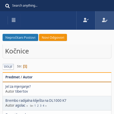
Nepročitani Postovi
Novi Odgovori
Kočnice
Str
1
DOLJE
Predmet
/
Autor
Jel za mjenjanje?
Autor
tibertov
Brembo radijalna kliješta na DL1000 K7
Autor
agolac
1
2
3
4
Str