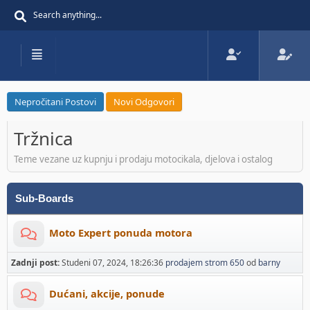
Nepročitani Postovi
Novi Odgovori
Tržnica
Teme vezane uz kupnju i prodaju motocikala, djelova i ostalog
Sub-Boards
Moto Expert ponuda motora
Zadnji post:
Studeni 07, 2024, 18:26:36
prodajem strom 650
od
barny
Dućani, akcije, ponude