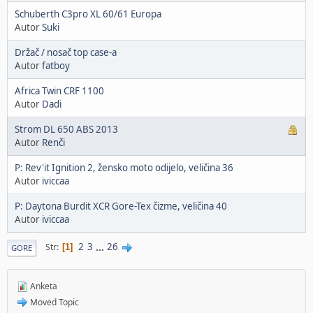
Schuberth C3pro XL 60/61 Europa
Autor
Suki
Držač / nosač top case-a
Autor
fatboy
Africa Twin CRF 1100
Autor
Dadi
Strom DL 650 ABS 2013
Autor
Renči
P: Rev'it Ignition 2, žensko moto odijelo, veličina 36
Autor
iviccaa
P: Daytona Burdit XCR Gore-Tex čizme, veličina 40
Autor
iviccaa
2
3
...
26
Str
1
GORE
Anketa
Moved Topic