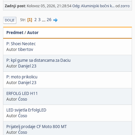
Zadnji post:
Kolovoz 05, 2026, 21:28:54
Odg: Aluminijski bočni k...
od
zorro
2
3
...
26
Str
1
DOLJE
Predmet
/
Autor
P: Shoei Neotec
Autor
tibertov
P: kpl gume sa distancama za Daciu
Autor
Danijel 23
P: moto prikolicu
Autor
Danijel 23
ERFOLG LED H11
Autor
Ćoso
LED svijetla ErfolgLED
Autor
Ćoso
Prijatelj prodaje CF Moto 800 MT
Autor
Ćoso