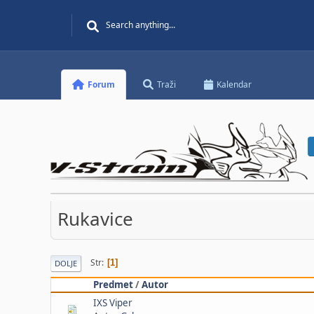
Forum
Traži
Kalendar
Rukavice
Str
1
DOLJE
Predmet
/
Autor
IXS Viper