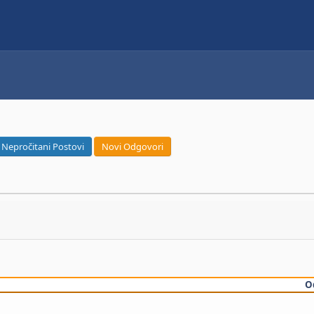
Nepročitani Postovi
Novi Odgovori
O