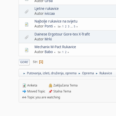
Autor
Grba
Ljetne rukavice
Autor
iviccaa
Najbolje rukavice na svijetu
Autor
Ponti
1
2
3
...
5
Str
Dainese Ergotour Gore-tex X-Trafit
Autor
Mrki
Mechanix M-Pact Rukavice
Autor
Babo
1
2
Str
Str
1
GORE
Putovanja, izleti, druženja, oprema
Oprema
Rukavice
►
►
►
Anketa
Zaključana Tema
Moved Topic
Stalna Tema
Topic you are watching