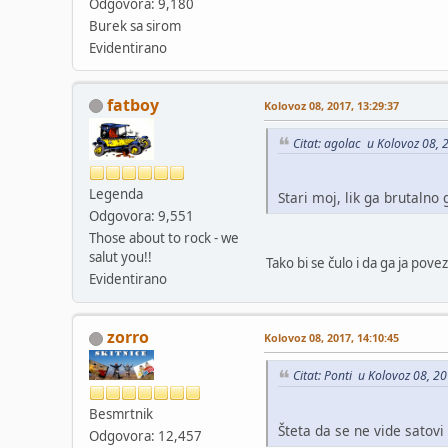
Odgovora: 9,180
Burek sa sirom
Evidentirano
fatboy
Kolovoz 08, 2017, 13:29:37
Citat: agolac u Kolovoz 08, 
Legenda
Stari moj, lik ga brutalno
Odgovora: 9,551
Those about to rock - we
salut you!!
Tako bi se čulo i da ga ja pove
Evidentirano
zorro
Kolovoz 08, 2017, 14:10:45
Citat: Ponti u Kolovoz 08, 2
Besmrtnik
Šteta da se ne vide satov
Odgovora: 12,457