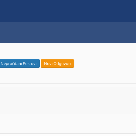
Nepročitani Postovi
Novi Odgovori