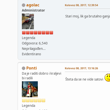
agolac
Kolovoz 08, 2017, 12:39:54
Administrator
Stari moj, lik ga brutalno gan
Legenda
Odgovora: 6,540
Neprilagođen...
Evidentirano
Ponti
Kolovoz 08, 2017, 13:16:26
Da je raditi dobro i kraljevi
bi radili
Šteta da se ne vide satovi
Legenda