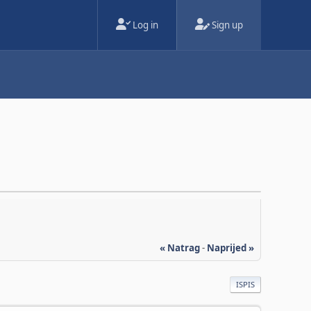
Log in
Sign up
« Natrag
-
Naprijed »
ISPIS