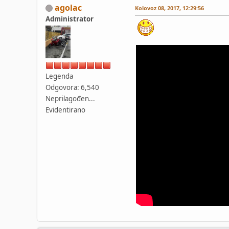
agolac
Kolovoz 08, 2017, 12:29:56
Administrator
Legenda
Odgovora: 6,540
Neprilagođen...
Evidentirano