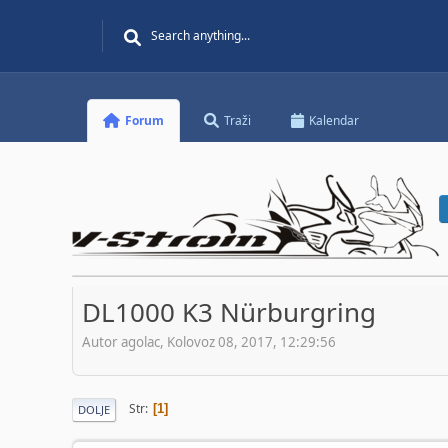
Forum
Traži
Kalendar
DL1000 K3 Nürburgring
Autor agolac, Kolovoz 08, 2017, 12:29:56
Str
1
DOLJE