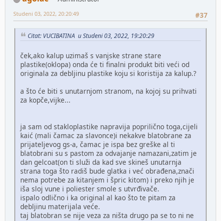
Studeni 03, 2022, 20:20:49
#37
Citat: VUCIBATINA u Studeni 03, 2022, 19:20:29
ček,ako kalup uzimaš s vanjske strane stare
plastike(oklopa) onda će ti finalni produkt biti veći od
originala za debljinu plastike koju si koristija za kalup.?
a što će biti s unutarnjom stranom, na kojoj su prihvati
za kopče,vijke...
ja sam od stakloplastike napravija poprilično toga,cijeli
kaić (mali čamac za slavonce)i nekakve blatobrane za
prijateljevog gs-a, čamac je ispa bez greške al ti
blatobrani su s pastom za odvajanje namazani,zatim je
dan gelcoat(on ti služi da kad sve skineš unutarnja
strana toga što radiš bude glatka i već obrađena,znači
nema potrebe za kitanjem i špric kitom) i preko njih je
iša sloj vune i poliester smole s utvrđivače.
ispalo odlično i ka original al kao što te pitam za
debljinu materijala veće.
taj blatobran se nije veza za ništa drugo pa se to ni ne