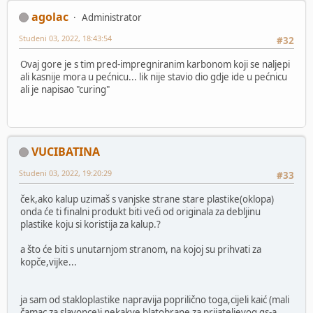
agolac
Administrator
Studeni 03, 2022, 18:43:54
#32
Ovaj gore je s tim pred-impregniranim karbonom koji se naljepi
ali kasnije mora u pećnicu... lik nije stavio dio gdje ide u pećnicu
ali je napisao "curing"
VUCIBATINA
Studeni 03, 2022, 19:20:29
#33
ček,ako kalup uzimaš s vanjske strane stare plastike(oklopa)
onda će ti finalni produkt biti veći od originala za debljinu
plastike koju si koristija za kalup.?
a što će biti s unutarnjom stranom, na kojoj su prihvati za
kopče,vijke...
ja sam od stakloplastike napravija poprilično toga,cijeli kaić (mali
čamac za slavonce)i nekakve blatobrane za prijateljevog gs-a,