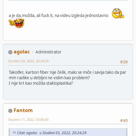
a je da,možda, ali fuck it, na videu izgleda jednostavno
agolac
Administrator
Studeni 03, 2022, 20:24:29
#39
Također, karbon fiber nije čelik, malo se miče i savija tako da par
mm razlike u debljini ne vidim kao problem?
I nije krt kao možda stakloplastika?
Fantom
Studeni 11, 2022, 03:06:00
#40
Citat: agolac u Studeni 03, 2022, 20:24:29