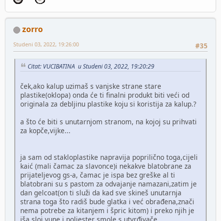
zorro
Studeni 03, 2022, 19:26:00
#35
Citat: VUCIBATINA u Studeni 03, 2022, 19:20:29
ček,ako kalup uzimaš s vanjske strane stare
plastike(oklopa) onda će ti finalni produkt biti veći od
originala za debljinu plastike koju si koristija za kalup.?
a što će biti s unutarnjom stranom, na kojoj su prihvati
za kopče,vijke...
ja sam od stakloplastike napravija poprilično toga,cijeli
kaić (mali čamac za slavonce)i nekakve blatobrane za
prijateljevog gs-a, čamac je ispa bez greške al ti
blatobrani su s pastom za odvajanje namazani,zatim je
dan gelcoat(on ti služi da kad sve skineš unutarnja
strana toga što radiš bude glatka i već obrađena,znači
nema potrebe za kitanjem i špric kitom) i preko njih je
iša sloj vune i poliester smole s utvrđivače.