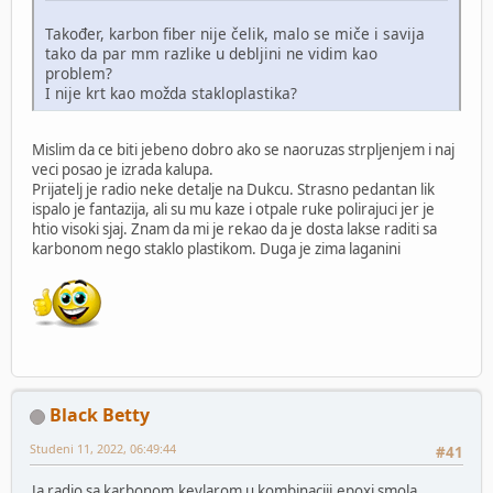
Također, karbon fiber nije čelik, malo se miče i savija
tako da par mm razlike u debljini ne vidim kao
problem?
I nije krt kao možda stakloplastika?
Mislim da ce biti jebeno dobro ako se naoruzas strpljenjem i naj
veci posao je izrada kalupa.
Prijatelj je radio neke detalje na Dukcu. Strasno pedantan lik
ispalo je fantazija, ali su mu kaze i otpale ruke polirajuci jer je
htio visoki sjaj. Znam da mi je rekao da je dosta lakse raditi sa
karbonom nego staklo plastikom. Duga je zima laganini
Black Betty
Studeni 11, 2022, 06:49:44
#41
Ja radio sa karbonom,kevlarom u kombinaciji,epoxi smola