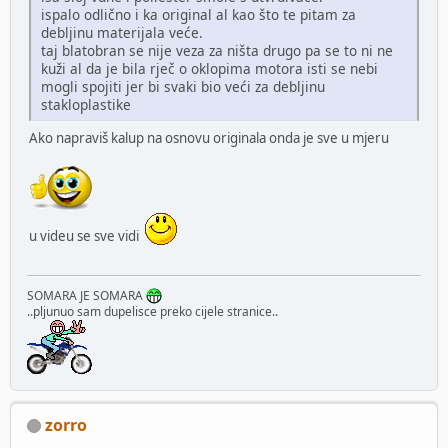
ispalo odlično i ka original al kao što te pitam za
debljinu materijala veće.
taj blatobran se nije veza za ništa drugo pa se to ni ne
kuži al da je bila rječ o oklopima motora isti se nebi
mogli spojiti jer bi svaki bio veći za debljinu
stakloplastike
Ako napraviš kalup na osnovu originala onda je sve u mjeru
u videu se sve vidi
SOMARA JE SOMARA
..pljunuo sam dupelisce preko cijele stranice..
zorro