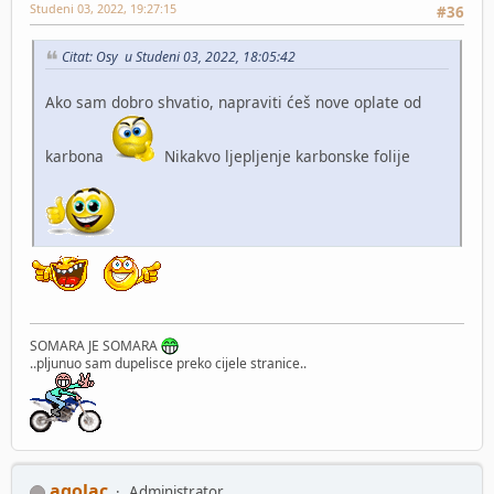
Studeni 03, 2022, 19:27:15
#36
Citat: Osy u Studeni 03, 2022, 18:05:42
Ako sam dobro shvatio, napraviti ćeš nove oplate od
karbona
Nikakvo ljepljenje karbonske folije
SOMARA JE SOMARA
..pljunuo sam dupelisce preko cijele stranice..
agolac
Administrator