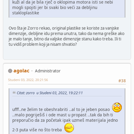
kuži al da je bila rječ o oklopima motora isti se nebi
mogli spojiti jer bi svaki bio veći za debljinu
stakloplastike
Ovo šta je Zorro rekao, original plastike se koriste za vanjske
dimenzije, debljine idu prema unutra, tako da nema greške ako
je malo tanje, bitno da valjske dimenzije stanu kako treba. Ili ti
tu vidiš problem koji ja nisam shvatio?
agolac
Administrator
Studeni 03, 2022, 20:21:56
#38
Citat: zorro u Studeni 03, 2022, 19:22:11
ufff..ne želim te obeshrabriti ..al to je jeben posao
..malo pogriješiš i ode mast u propast ..tak da bih ti
preporučio da za početak ipak uzmeš materijala jedno
2-3 puta više no što treba