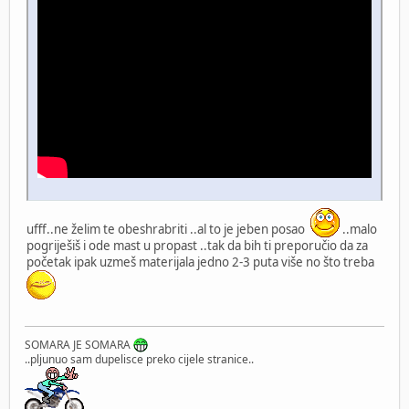
ufff..ne želim te obeshrabriti ..al to je jeben posao
..malo
pogriješiš i ode mast u propast ..tak da bih ti preporučio da za
početak ipak uzmeš materijala jedno 2-3 puta više no što treba
SOMARA JE SOMARA
..pljunuo sam dupelisce preko cijele stranice..