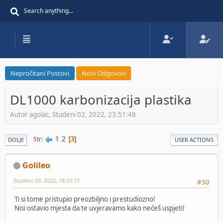
Nepročitani Postovi
Novi Odgovori
DL1000 karbonizacija plastika
Autor agolac, Studeni 02, 2022, 23:51:48
1
2
Str
3
DOLJE
USER ACTIONS
Golileo
Studeni 03, 2022, 18:25:17
#30
Ti si tome pristupio preozbiljno i prestudiozno!
Nisi ostavio mjesta da te uvjeravamo kako nećeš uspjeti!