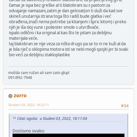
čamac je ispa bez greške al ti blatobrani su s pastom za
odvajanje namazani,zatim je dan gelcoat(on ti služi da kad sve
skineš unutarnja strana toga što radiš bude glatka i već
obrađena,znači nema potrebe za kitanjem i špric kitom) i preko
njih je iša sloj vune i poliester smole s utvrđivače.
ispalo odlično i ka original al kao što te pitam za debljinu
materijala veće.
taj blatobran se nije veza za ništa drugo pa se to ni ne kuži al da
je bila rječ o oklopima motora isti se nebi mogli spojiti jer bi svaki
bio veći za debljinu stakloplastike
možda sam ružan ali sam zato glup!
091/892-7948
zorro
Studeni 03, 2022, 19:22:11
#34
Citat: agolac u Studeni 03, 2022, 18:11:04
Doslovno ovako: