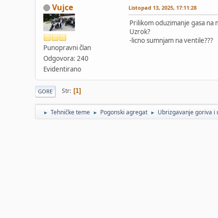
Vujce
Listopad 13, 2025, 17:11:28
Prilikom oduzimanje gasa na 
Uzrok?
-licno sumnjam na ventile???
Punopravni član
Odgovora: 240
Evidentirano
Str
1
GORE
Tehničke teme
Pogonski agregat
Ubrizgavanje goriva i 
►
►
►