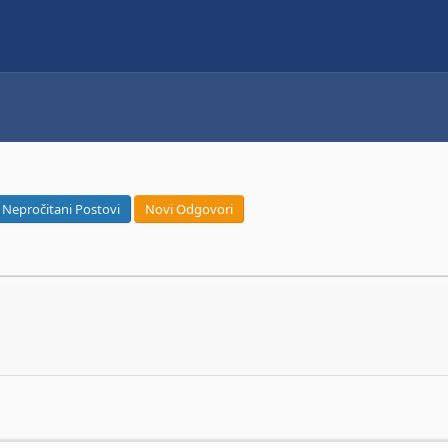
Nepročitani Postovi
Novi Odgovori