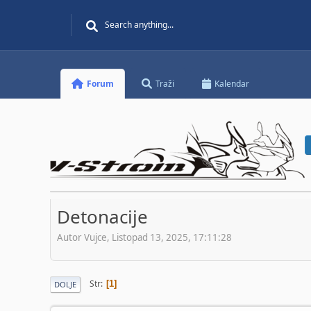
Forum
Traži
Kalendar
Detonacije
Autor Vujce, Listopad 13, 2025, 17:11:28
Str
1
DOLJE