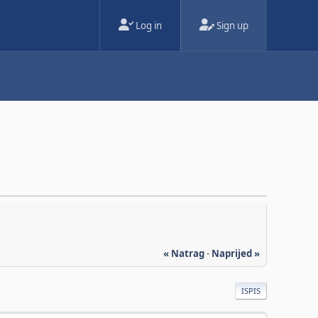
Log in
Sign up
« Natrag
-
Naprijed »
ISPIS