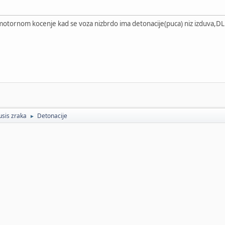
motornom kocenje kad se voza nizbrdo ima detonacije(puca) niz izduva,
usis zraka
Detonacije
►