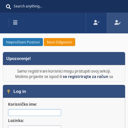
Nepročitani Postovi
Novi Odgovori
Upozorenje!
Samo registrirani korisnici mogu pristupiti ovoj sekciji.
Molimo prijavite se ispod ili
se registrirajte za račun
sa
Log in
Korisničko ime:
Lozinka: