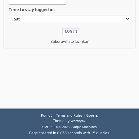
Time to stay logged in:
Zaboravili ste lozinku?
|
|
Pomoć
Terms and Rules
Gore ▲
Theme by
Webtiryaki
,
SMF 2.1.4 © 2023
Simple Machines
Page created in 0.068 seconds with 15 queries.