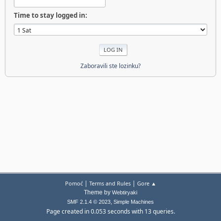
Time to stay logged in:
Zaboravili ste lozinku?
|
|
Pomoć
Terms and Rules
Gore ▲
Theme by
Webtiryaki
,
SMF 2.1.4 © 2023
Simple Machines
Page created in 0.053 seconds with 13 queries.