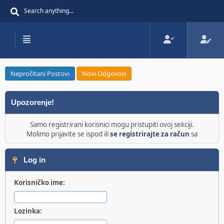
Nepročitani Postovi
Novi Odgovori
Upozorenje!
Samo registrirani korisnici mogu pristupiti ovoj sekciji.
Molimo prijavite se ispod ili
se registrirajte za račun
sa
Log in
Korisničko ime:
Lozinka: