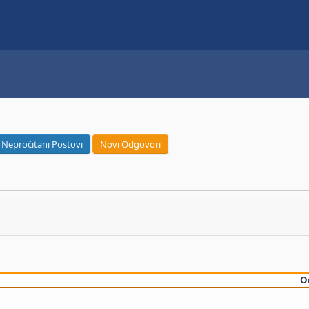
Nepročitani Postovi
Novi Odgovori
O