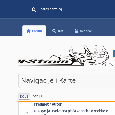
Forum
Traži
Kalendar
Navigacije i Karte
Str
1
DOLJE
Predmet
/
Autor
Navigacija i nadzorna ploča za android mobitele