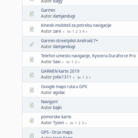
Autor
Bagy
Garmin
Autor
damjandugi
Kineski mobiteli za potrebu navigacije
Autor
zare
1
2
3
4
Str
Garmin streetpilot Android 7+
Autor
damjandugi
Telefon umesto navigacije, Kyocera Duraforce Pro
Autor
Saxi
1
2
Str
GARMIN karte 2019
Autor
JoKe1311
1
2
Str
Google maps ruta u GPX
Autor
agolac
Navigon!
Autor
bajki
pomorske karte
Autor
Tyson
1
2
3
Str
GPS - Orux maps
Autor
Josip-Sepp