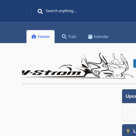
Forum
Traži
Kalendar
Upoz
L