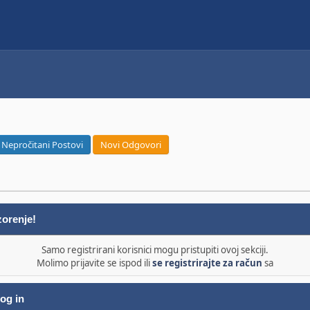
Nepročitani Postovi
Novi Odgovori
orenje!
Samo registrirani korisnici mogu pristupiti ovoj sekciji.
Molimo prijavite se ispod ili
se registrirajte za račun
sa
og in