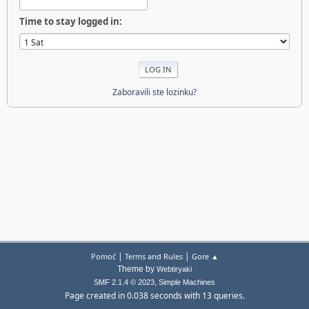
Time to stay logged in:
Zaboravili ste lozinku?
|
|
Pomoć
Terms and Rules
Gore ▲
Theme by
Webtiryaki
,
SMF 2.1.4 © 2023
Simple Machines
Page created in 0.038 seconds with 13 queries.