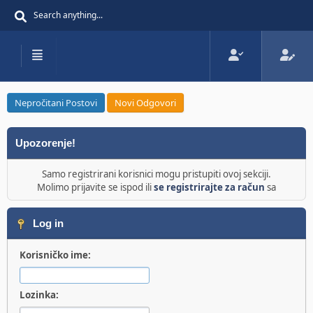
Nepročitani Postovi
Novi Odgovori
Upozorenje!
Samo registrirani korisnici mogu pristupiti ovoj sekciji.
Molimo prijavite se ispod ili
se registrirajte za račun
sa
Log in
Korisničko ime:
Lozinka: