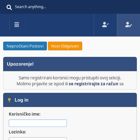
Nepročitani Postovi
Novi Odgovori
Upozorenje!
Samo registrirani korisnici mogu pristupiti ovoj sekciji.
Molimo prijavite se ispod ili
se registrirajte za račun
sa
Log in
Korisničko ime:
Lozinka: