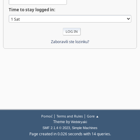
Time to stay logged in:
Zaboravili ste lozinku?
|
|
Pomoć
Terms and Rules
Gore ▲
Theme by
Webtiryaki
,
SMF 2.1.4 © 2023
Simple Machines
Page created in 0.026 seconds with 14 queries.