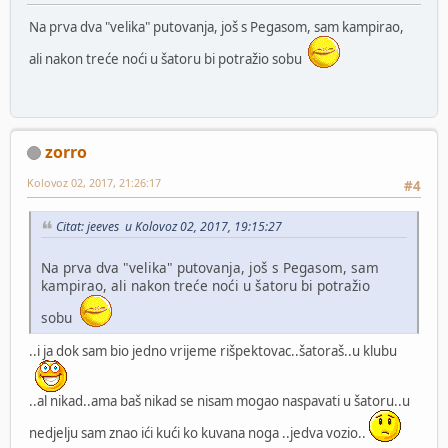
Na prva dva "velika" putovanja, još s Pegasom, sam kampirao,
ali nakon treće noći u šatoru bi potražio sobu
zorro
Kolovoz 02, 2017, 21:26:17
#4
Citat: jeeves u Kolovoz 02, 2017, 19:15:27
Na prva dva "velika" putovanja, još s Pegasom, sam
kampirao, ali nakon treće noći u šatoru bi potražio
sobu
..i ja dok sam bio jedno vrijeme rišpektovac..šatoraš..u klubu
..al nikad..ama baš nikad se nisam mogao naspavati u šatoru..u
nedjelju sam znao ići kući ko kuvana noga ..jedva vozio..