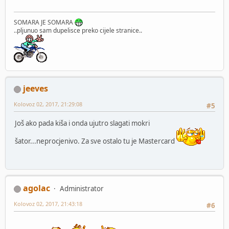
SOMARA JE SOMARA
..pljunuo sam dupelisce preko cijele stranice..
jeeves
Kolovoz 02, 2017, 21:29:08
#5
Još ako pada kiša i onda ujutro slagati mokri
šator...neprocjenivo. Za sve ostalo tu je Mastercard
agolac
Administrator
Kolovoz 02, 2017, 21:43:18
#6