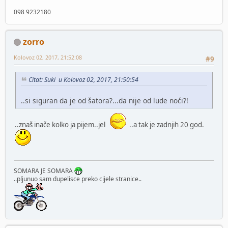
098 9232180
zorro
Kolovoz 02, 2017, 21:52:08
#9
Citat: Suki u Kolovoz 02, 2017, 21:50:54
..si siguran da je od šatora?...da nije od lude noći?!
..znaš inače kolko ja pijem..jel
..a tak je zadnjih 20 god.
SOMARA JE SOMARA
..pljunuo sam dupelisce preko cijele stranice..