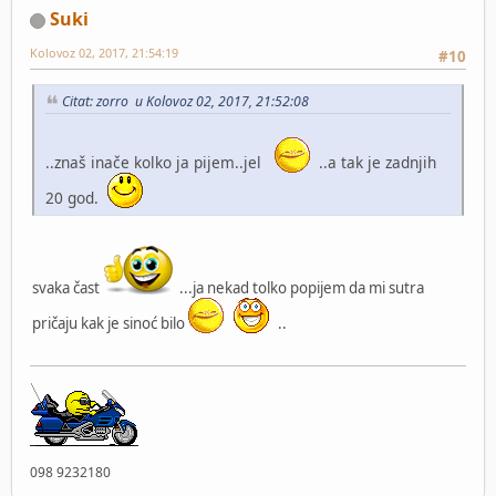
Suki
Kolovoz 02, 2017, 21:54:19
#10
Citat: zorro u Kolovoz 02, 2017, 21:52:08
..znaš inače kolko ja pijem..jel
..a tak je zadnjih
20 god.
svaka čast
...ja nekad tolko popijem da mi sutra
pričaju kak je sinoć bilo
..
098 9232180