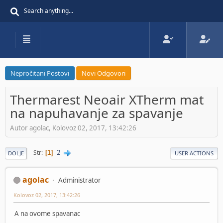
Nepročitani Postovi
Novi Odgovori
Thermarest Neoair XTherm mat
na napuhavanje za spavanje
Autor agolac, Kolovoz 02, 2017, 13:42:26
2
Str
1
DOLJE
USER ACTIONS
agolac
Administrator
Kolovoz 02, 2017, 13:42:26
A na ovome spavanac