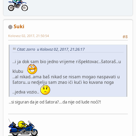
Suki
Kolovoz 02, 2017, 21:50:54
#8
Citat: zorro u Kolovoz 02, 2017, 21:26:17
..i ja dok sam bio jedno vrijeme rišpektovac..šatoraš..u
klubu
..al nikad..ama baš nikad se nisam mogao naspavati u
šatoru..u nedjelju sam znao ići kući ko kuvana noga
..jedva vozio..
..si siguran da je od šatora?...da nije od lude noći?!