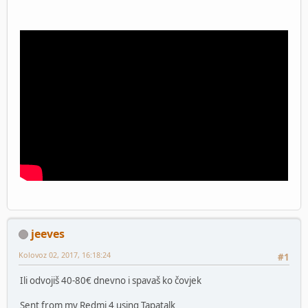
jeeves
Kolovoz 02, 2017, 16:18:24
#1
Ili odvojiš 40-80€ dnevno i spavaš ko čovjek
Sent from my Redmi 4 using Tapatalk