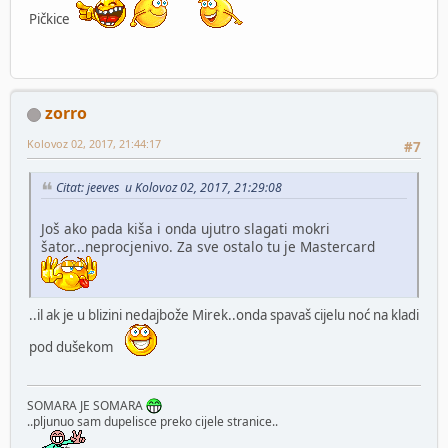
Pičkice
zorro
Kolovoz 02, 2017, 21:44:17
#7
Citat: jeeves u Kolovoz 02, 2017, 21:29:08
Još ako pada kiša i onda ujutro slagati mokri
šator...neprocjenivo. Za sve ostalo tu je Mastercard
..il ak je u blizini nedajbože Mirek..onda spavaš cijelu noć na kladi
pod dušekom
SOMARA JE SOMARA
..pljunuo sam dupelisce preko cijele stranice..