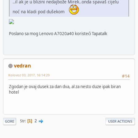
..il ak je u blizini nedajbože Mirek..onda spavaš cijelu
noć na kladi pod dušekom
Poslano sa mog Lenovo A7020a40 koristeći Tapatalk
vedran
Kolovoz 03, 2017, 16:14:29
#14
Zgodan je ovaj dusek za dan dva, al za nesto duze ipak biran
hotel
2
Str
1
GORE
USER ACTIONS