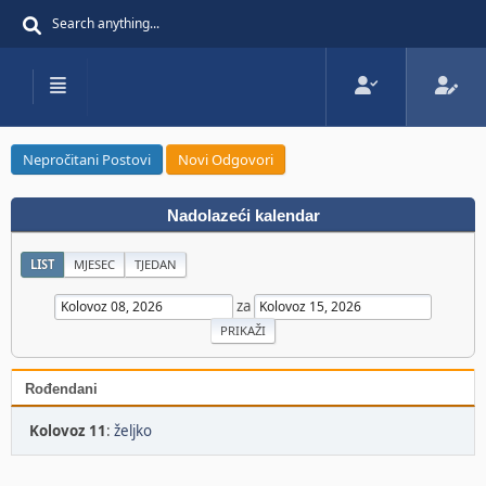
Nepročitani Postovi
Novi Odgovori
Nadolazeći kalendar
LIST
MJESEC
TJEDAN
za
Rođendani
Kolovoz 11
:
željko