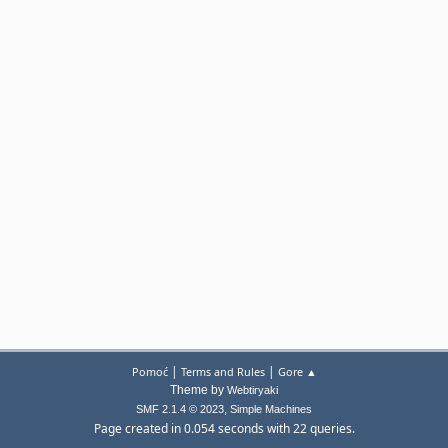
|
|
Pomoć
Terms and Rules
Gore ▲
Theme by
Webtiryaki
,
SMF 2.1.4 © 2023
Simple Machines
Page created in 0.054 seconds with 22 queries.