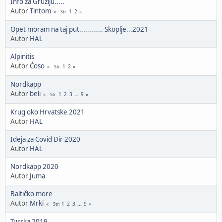
Info za Gruziju.....
Autor
Tintom
1
2
Str
Opet moram na taj put............ Skoplje...2021
Autor
HAL
Alpinitis
Autor
Ćoso
1
2
Str
Nordkapp
Autor
beli
1
2
3
...
9
Str
Krug oko Hrvatske 2021
Autor
HAL
Ideja za Covid Đir 2020
Autor
HAL
Nordkapp 2020
Autor
Juma
Baltičko more
Autor
Mrki
1
2
3
...
9
Str
Turska 2019