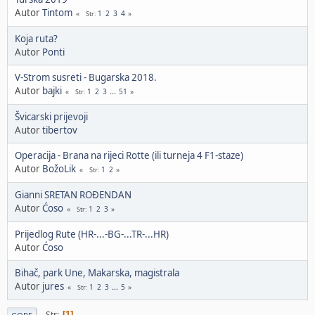
Autor
Tintom
1
2
3
4
Str
Koja ruta?
Autor
Ponti
V-Strom susreti - Bugarska 2018.
Autor
bajki
1
2
3
...
51
Str
Švicarski prijevoji
Autor
tibertov
Operacija - Brana na rijeci Rotte (ili turneja 4 F1-staze)
Autor
BožoLik
1
2
Str
Gianni SRETAN ROĐENDAN
Autor
Ćoso
1
2
3
Str
Prijedlog Rute (HR-...-BG-...TR-...HR)
Autor
Ćoso
Bihač, park Une, Makarska, magistrala
Autor
jures
1
2
3
...
5
Str
Str
1