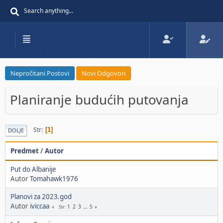
Nepročitani Postovi
Novi Odgovori
Planiranje budućih putovanja
Str
1
DOLJE
Predmet
/
Autor
Put do Albanije
Autor
Tomahawk1976
Planovi za 2023.god
Autor
iviccaa
1
2
3
...
5
Str