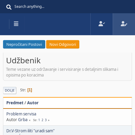
Nepročitani Postovi
Novi Odgovori
Udžbenik
Teme vezane uz održavanje i servisiranje s detaljnim slikama i
opisima po koracima
Str
1
DOLJE
Predmet
/
Autor
Problem servisa
Autor
Grba
1
2
3
Str
Dr.V-Strom iliti "uradi sam"