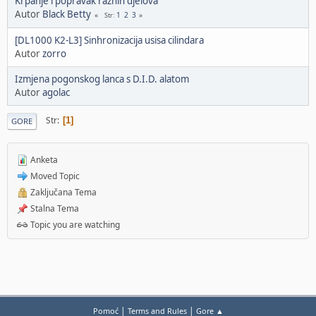
Krpanje i popravak raznih djelova
Autor
Black Betty
1
2
3
Str
[DL1000 K2-L3] Sinhronizacija usisa cilindara
Autor
zorro
Izmjena pogonskog lanca s D.I.D. alatom
Autor
agolac
Str
1
GORE
Anketa
Moved Topic
Zaključana Tema
Stalna Tema
Topic you are watching
|
|
Pomoć
Terms and Rules
Gore ▲