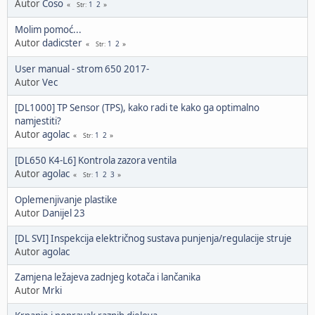
Autor
Ćoso
1
2
Str
Molim pomoć...
Autor
dadicster
1
2
Str
User manual - strom 650 2017-
Autor
Vec
[DL1000] TP Sensor (TPS), kako radi te kako ga optimalno
namjestiti?
Autor
agolac
1
2
Str
[DL650 K4-L6] Kontrola zazora ventila
Autor
agolac
1
2
3
Str
Oplemenjivanje plastike
Autor
Danijel 23
[DL SVI] Inspekcija električnog sustava punjenja/regulacije struje
Autor
agolac
Zamjena ležajeva zadnjeg kotača i lančanika
Autor
Mrki