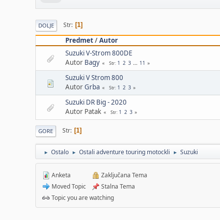
Str
1
DOLJE
Predmet
/
Autor
Suzuki V-Strom 800DE
Autor
Bagy
1
2
3
...
11
Str
Suzuki V Strom 800
Autor
Grba
1
2
3
Str
Suzuki DR Big - 2020
Autor Patak
1
2
3
Str
Str
1
GORE
Ostalo
Ostali adventure touring motockli
Suzuki
►
►
►
Anketa
Zaključana Tema
Moved Topic
Stalna Tema
Topic you are watching