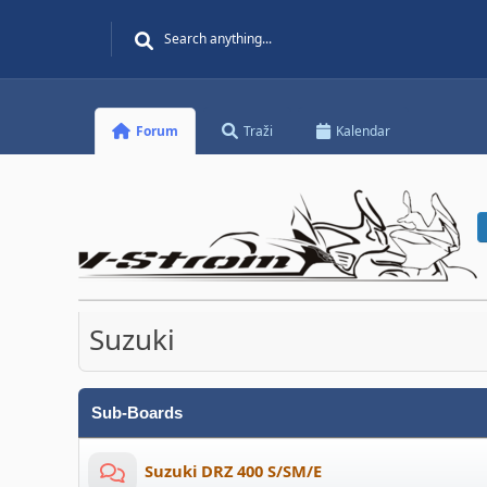
Forum
Traži
Kalendar
Suzuki
Sub-Boards
Suzuki DRZ 400 S/SM/E