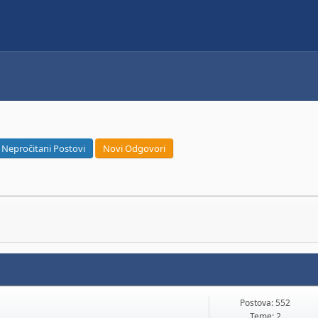
Nepročitani Postovi
Novi Odgovori
Postova: 552
Teme: 2