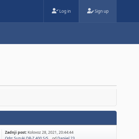
Log in
Sign up
Zadnji post:
Kolovoz 28, 2021, 20:44:44
Odg: Suzuki DR-Z 400 S/S...
od
Danijel 23