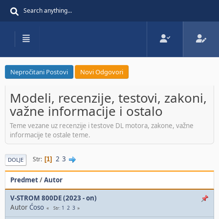
Nepročitani Postovi
Novi Odgovori
Modeli, recenzije, testovi, zakoni,
važne informacije i ostalo
Teme vezane uz recenzije i testove DL motora, zakone, važne
informacije te ostale teme.
2
3
Str
1
DOLJE
Predmet
/
Autor
V-STROM 800DE (2023 - on)
Autor
Ćoso
1
2
3
Str