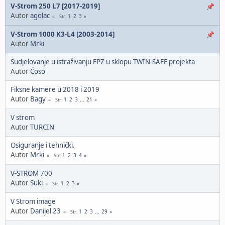
V-Strom 250 L7 [2017-2019]
Autor
agolac
1
2
3
Str
V-Strom 1000 K3-L4 [2003-2014]
Autor
Mrki
Sudjelovanje u istraživanju FPZ u sklopu TWIN-SAFE projekta
Autor
Ćoso
Fiksne kamere u 2018 i 2019
Autor
Bagy
1
2
3
...
21
Str
V strom
Autor
TURCIN
Osiguranje i tehnički.
Autor
Mrki
1
2
3
4
Str
V-STROM 700
Autor
Suki
1
2
3
Str
V Strom image
Autor
Danijel 23
1
2
3
...
29
Str