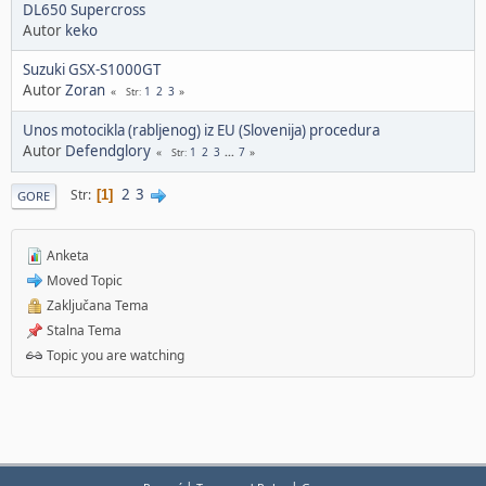
DL650 Supercross
Autor
keko
Suzuki GSX-S1000GT
Autor
Zoran
1
2
3
Str
Unos motocikla (rabljenog) iz EU (Slovenija) procedura
Autor
Defendglory
1
2
3
...
7
Str
2
3
Str
1
GORE
Anketa
Moved Topic
Zaključana Tema
Stalna Tema
Topic you are watching