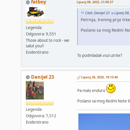
fatboy
Lipanj 08, 2025, 21:09:27
Citat: Danijel 23 u Lipanj 08
Petrinja, trening prije trke
Legenda
Poslano sa mog Redmi Note
Odgovora: 9,551
Those about to rock - we
salut you!!
Evidentirano
To podmladak vozi utrke?
Danijel 23
Lipanj 28, 2025, 18:13:40
Pa malo enduro
Poslano sa mog Redmi Note 9 
Legenda
Odgovora: 7,512
Evidentirano