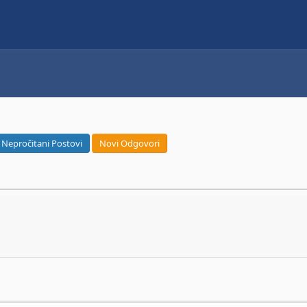
Nepročitani Postovi
Novi Odgovori