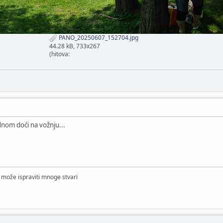
PANO_20250607_152704.jpg
44.28 kB, 733x267
(hitova:
dnom doći na vožnju...
a može ispraviti mnoge stvari