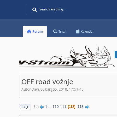
Forum
Traži
Kalendar
OFF road vožnje
Autor Dadi, Svibanj 05, 2018, 17:51:45
1
...
110
111
113
Str
112
DOLJE