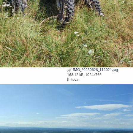
IMG_20250628_112021.jpg
168.12 kB, 1024x766
(hitova: