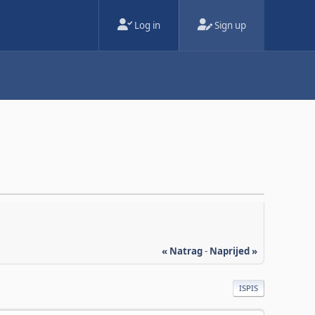
Log in
Sign up
« Natrag
-
Naprijed »
ISPIS