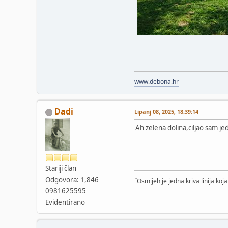
www.debona.hr
Dadi
Lipanj 08, 2025, 18:39:14
Ah zelena dolina,ciljao sam je
Stariji član
Odgovora: 1,846
˝Osmijeh je jedna kriva linija koj
0981625595
Evidentirano