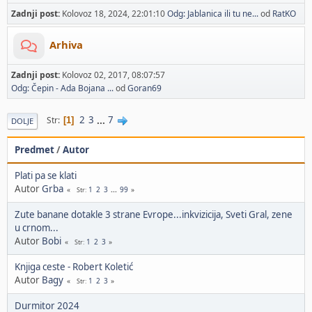
Zadnji post:
Kolovoz 18, 2024, 22:01:10
Odg: Jablanica ili tu ne...
od
RatKO
Arhiva
Zadnji post:
Kolovoz 02, 2017, 08:07:57
Odg: Čepin - Ada Bojana ...
od
Goran69
2
3
...
7
Str
1
DOLJE
Predmet
/
Autor
Plati pa se klati
Autor
Grba
1
2
3
...
99
Str
Zute banane dotakle 3 strane Evrope...inkvizicija, Sveti Gral, zene
u crnom...
Autor
Bobi
1
2
3
Str
Knjiga ceste - Robert Koletić
Autor
Bagy
1
2
3
Str
Durmitor 2024