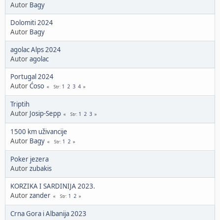
Autor
Bagy
Dolomiti 2024
Autor
Bagy
agolac Alps 2024
Autor
agolac
Portugal 2024
Autor
Ćoso
1
2
3
4
Str
Triptih
Autor
Josip-Sepp
1
2
3
Str
1500 km uživancije
Autor
Bagy
1
2
Str
Poker jezera
Autor
zubakis
KORZIKA I SARDINIJA 2023.
Autor
zander
1
2
Str
Crna Gora i Albanija 2023