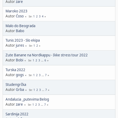
Autor
zare
Maroko 2023
Autor
Ćoso
1
2
3
4
Str
Malo do Beograda
Autor
Babo
Tunis 2023 - Slo ekipa
Autor
jures
1
2
Str
Zute Banane na Nordkappu - Ikke stress tour 2022
Autor
Bobi
1
2
3
...
6
Str
Turska 2022
Autor
gogs
1
2
3
...
7
Str
Studengrčka
Autor
Grba
1
2
3
...
7
Str
Andalucia _putevima Belog
Autor
zare
1
2
3
...
7
Str
Sardinija 2022