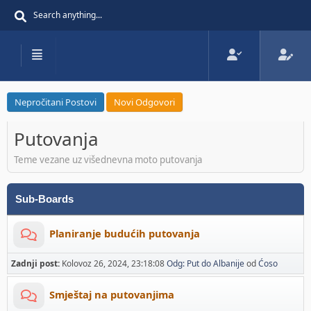
Nepročitani Postovi
Novi Odgovori
Putovanja
Teme vezane uz višednevna moto putovanja
Sub-Boards
Planiranje budućih putovanja
Zadnji post:
Kolovoz 26, 2024, 23:18:08
Odg: Put do Albanije
od
Ćoso
Smještaj na putovanjima