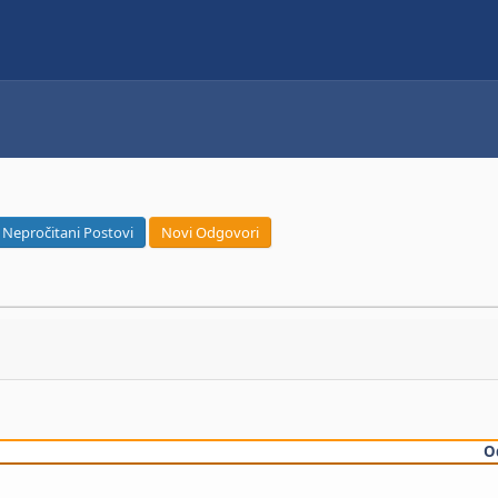
Nepročitani Postovi
Novi Odgovori
O