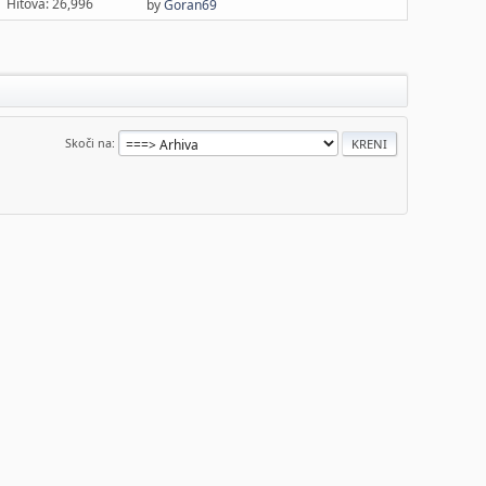
Hitova: 26,996
by
Goran69
Skoči na