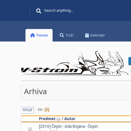
Forum
Traži
Kalendar
Arhiva
Str
1
DOLJE
Predmet
/
Autor
[2016] Čepin - Ada Bojana - Čepin