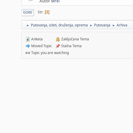
Autor
Mrki
Str
1
GORE
Putovanja, izleti, druženja, oprema
Putovanja
Arhiva
►
►
►
Anketa
Zaključana Tema
Moved Topic
Stalna Tema
Topic you are watching