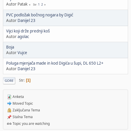
Autor Patak
1
2
Str
PVC podložak bočnog nogara by Digić
Autor
Danijel 23
Vijci koji drže prednji koš
Autor
agolac
Boja
Autor
Vujce
Poluga mjenjača made in kod Digića u šupi, DL 650 L2+
Autor
Danijel 23
Str
1
GORE
Anketa
Moved Topic
Zaključana Tema
Stalna Tema
Topic you are watching