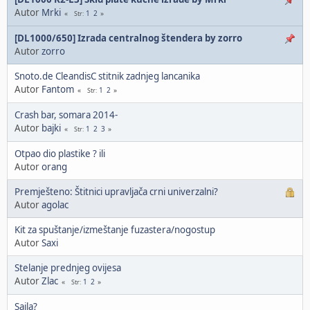
Autor
Mrki
1
2
Str
[DL1000/650] Izrada centralnog štendera by zorro
Autor
zorro
Snoto.de CleandisC stitnik zadnjeg lancanika
Autor
Fantom
1
2
Str
Crash bar, somara 2014-
Autor
bajki
1
2
3
Str
Otpao dio plastike ? ili
Autor
orang
Premješteno: Štitnici upravljača crni univerzalni?
Autor
agolac
Kit za spuštanje/izmeštanje fuzastera/nogostup
Autor
Saxi
Stelanje prednjeg ovijesa
Autor
Zlac
1
2
Str
Sajla?