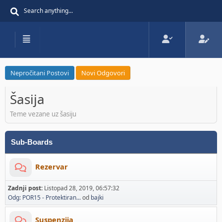
Nepročitani Postovi
Novi Odgovori
Šasija
Teme vezane uz šasiju
Sub-Boards
Rezervar
Zadnji post:
Listopad 28, 2019, 06:57:32
Odg: POR15 - Protektiran...
od
bajki
Suspenzija