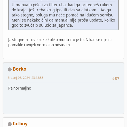
U manualu piše i za filter ulja, kad ga pritegneš rukom
do kraja, još treba krug ipo, ili dva sa alatkom... Ko ga
tako stegne, poluga mu neće pomoć na idućem servisu.
Meni se nekako čini da manual nije proša update, koliko
god to zvučalo suludo za japanca.
Ja stegnem s dve ruke koliko mogu i to je to. Nikad se nije ni
pomaklo i uvijek normalno odvidam...
Borko
Srpanj 06, 2024, 23:18:53
#37
Pa normaljno
fatboy