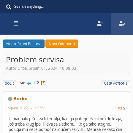
Nepročitani Postovi
Novi Odgovori
Problem servisa
Autor Grba, Srpanj 01, 2024, 10:08:03
1
2
Str
3
DOLJE
USER ACTIONS
Borko
Srpanj 05, 2024, 15:07:34
#30
U manualu piše i za filter ulja, kad ga pritegneš rukom do kraja,
još treba krug ipo, ili dva sa alatkom... Ko ga tako stegne,
poluga mu neće pomoć na idućem servisu. Meni se nekako čini