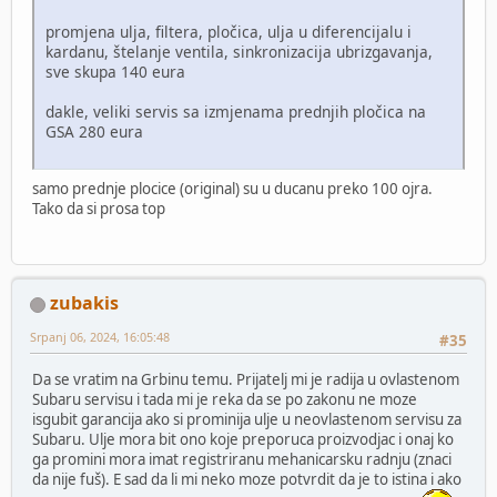
promjena ulja, filtera, pločica, ulja u diferencijalu i
kardanu, štelanje ventila, sinkronizacija ubrizgavanja,
sve skupa 140 eura
dakle, veliki servis sa izmjenama prednjih pločica na
GSA 280 eura
samo prednje plocice (original) su u ducanu preko 100 ojra.
Tako da si prosa top
zubakis
Srpanj 06, 2024, 16:05:48
#35
Da se vratim na Grbinu temu. Prijatelj mi je radija u ovlastenom
Subaru servisu i tada mi je reka da se po zakonu ne moze
isgubit garancija ako si prominija ulje u neovlastenom servisu za
Subaru. Ulje mora bit ono koje preporuca proizvodjac i onaj ko
ga promini mora imat registriranu mehanicarsku radnju (znaci
da nije fuš). E sad da li mi neko moze potvrdit da je to istina i ako