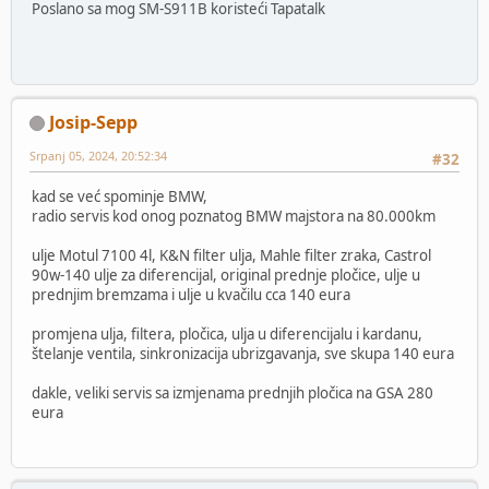
Poslano sa mog SM-S911B koristeći Tapatalk
Josip-Sepp
Srpanj 05, 2024, 20:52:34
#32
kad se već spominje BMW,
radio servis kod onog poznatog BMW majstora na 80.000km
ulje Motul 7100 4l, K&N filter ulja, Mahle filter zraka, Castrol
90w-140 ulje za diferencijal, original prednje pločice, ulje u
prednjim bremzama i ulje u kvačilu cca 140 eura
promjena ulja, filtera, pločica, ulja u diferencijalu i kardanu,
štelanje ventila, sinkronizacija ubrizgavanja, sve skupa 140 eura
dakle, veliki servis sa izmjenama prednjih pločica na GSA 280
eura