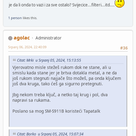
je da li onda to vazi i za sve ostalo? Svijecice...filteri...itd....
1 person
likes this.
agolac
Administrator
Srpanj 06, 2024, 22:40:09
#36
Citat: Mrki u Srpanj 05, 2024, 15:13:55
Vjerovatno misle stežeš rukom dok ne stane, ali u
smislu kada stane jer je brtva dotakla metal, a ne da
još rukom stegnuti najjače što možeš, pa onda ključem
još dva kruga, tako ćeš ga sigurno pretegnuti.
Jbg nekom treba ključ, a netko taj krug i pol, dva
napravi sa rukama.
Poslano sa mog SM-S911B koristeći Tapatalk
Citat: Borko u Srpanj 05, 2024, 15:07:34