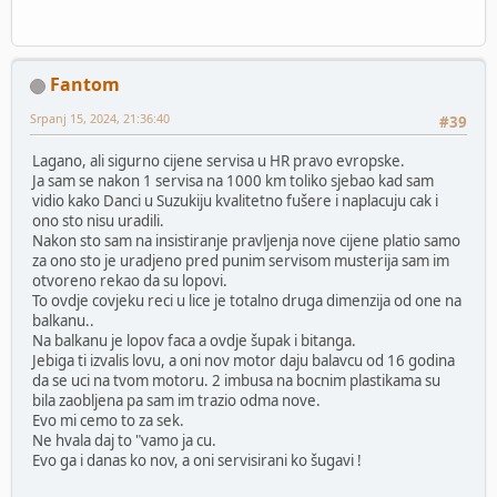
Fantom
Srpanj 15, 2024, 21:36:40
#39
Lagano, ali sigurno cijene servisa u HR pravo evropske.
Ja sam se nakon 1 servisa na 1000 km toliko sjebao kad sam
vidio kako Danci u Suzukiju kvalitetno fušere i naplacuju cak i
ono sto nisu uradili.
Nakon sto sam na insistiranje pravljenja nove cijene platio samo
za ono sto je uradjeno pred punim servisom musterija sam im
otvoreno rekao da su lopovi.
To ovdje covjeku reci u lice je totalno druga dimenzija od one na
balkanu..
Na balkanu je lopov faca a ovdje šupak i bitanga.
Jebiga ti izvalis lovu, a oni nov motor daju balavcu od 16 godina
da se uci na tvom motoru. 2 imbusa na bocnim plastikama su
bila zaobljena pa sam im trazio odma nove.
Evo mi cemo to za sek.
Ne hvala daj to "vamo ja cu.
Evo ga i danas ko nov, a oni servisirani ko šugavi !