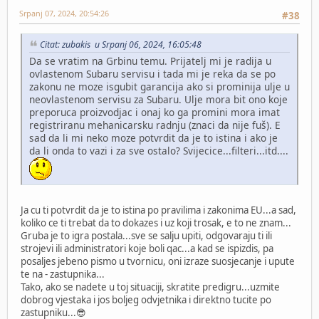
Srpanj 07, 2024, 20:54:26
#38
Citat: zubakis u Srpanj 06, 2024, 16:05:48
Da se vratim na Grbinu temu. Prijatelj mi je radija u
ovlastenom Subaru servisu i tada mi je reka da se po
zakonu ne moze isgubit garancija ako si prominija ulje u
neovlastenom servisu za Subaru. Ulje mora bit ono koje
preporuca proizvodjac i onaj ko ga promini mora imat
registriranu mehanicarsku radnju (znaci da nije fuš). E
sad da li mi neko moze potvrdit da je to istina i ako je
da li onda to vazi i za sve ostalo? Svijecice...filteri...itd....
Ja cu ti potvrdit da je to istina po pravilima i zakonima EU...a sad,
koliko ce ti trebat da to dokazes i uz koji trosak, e to ne znam...
Gruba je to igra postala...sve se salju upiti, odgovaraju ti ili
strojevi ili administratori koje boli qac...a kad se ispizdis, pa
posaljes jebeno pismo u tvornicu, oni izraze suosjecanje i upute
te na - zastupnika...
Tako, ako se nadete u toj situaciji, skratite predigru...uzmite
dobrog vjestaka i jos boljeg odvjetnika i direktno tucite po
zastupniku...😎