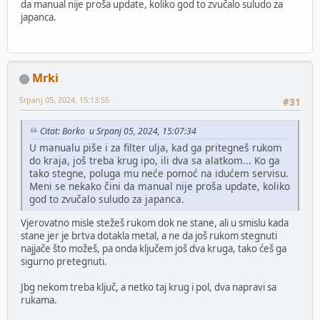
da manual nije proša update, koliko god to zvučalo suludo za
japanca.
Mrki
Srpanj 05, 2024, 15:13:55
#31
Citat: Borko u Srpanj 05, 2024, 15:07:34
U manualu piše i za filter ulja, kad ga pritegneš rukom
do kraja, još treba krug ipo, ili dva sa alatkom... Ko ga
tako stegne, poluga mu neće pomoć na idućem servisu.
Meni se nekako čini da manual nije proša update, koliko
god to zvučalo suludo za japanca.
Vjerovatno misle stežeš rukom dok ne stane, ali u smislu kada
stane jer je brtva dotakla metal, a ne da još rukom stegnuti
najjače što možeš, pa onda ključem još dva kruga, tako ćeš ga
sigurno pretegnuti.
Jbg nekom treba ključ, a netko taj krug i pol, dva napravi sa
rukama.