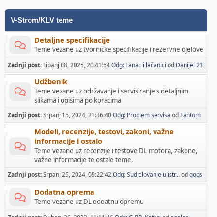
V-Strom/KLV teme
Detaljne specifikacije
Teme vezane uz tvorničke specifikacije i rezervne djelove
Zadnji post:
Lipanj 08, 2025, 20:41:54
Odg: Lanac i lačanici
od
Danijel 23
Udžbenik
Teme vezane uz održavanje i servisiranje s detaljnim
slikama i opisima po koracima
Zadnji post:
Srpanj 15, 2024, 21:36:40
Odg: Problem servisa
od
Fantom
Modeli, recenzije, testovi, zakoni, važne
informacije i ostalo
Teme vezane uz recenzije i testove DL motora, zakone,
važne informacije te ostale teme.
Zadnji post:
Srpanj 25, 2024, 09:22:42
Odg: Sudjelovanje u istr...
od
gogs
Dodatna oprema
Teme vezane uz DL dodatnu opremu