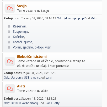
Šasija
Teme vezane uz šasiju
Zadnji post:
Travanj 08, 2026, 08:16:13
Odg: Jel za mjenjanje?
od
Mrki
Rezervar
Suspenzija
Kočnice
Kotači i gume
Volan, sjedalo, oklopi, vizir
Električni sistemi
Teme vezane uz ožičenje, proizvodnju struje te
elektroničke uređaje i komponente
Zadnji post:
Ožujak 31, 2026, 07:13:28
Odg: Ugradnja USB-a na v...
od
bajki
Alati
Teme vezane uz alate
Zadnji post:
Studeni 11, 2022, 13:31:21
Odg: DL1000 karbonizacij...
od
Black Betty