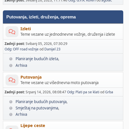
Zadnji post:
Svibanj 26, 2023, 11:11:46
Odg: G.P.R. Koferi
od
agolac
Putovanja, izleti, druženja, oprema
Izleti
Teme vezane uz jednodnevne vožnje, druženja i izlete
Zadnji post:
Svibanj 05, 2026, 07:30:29
Odg: OFF road vožnje
od
Danijel 23
Planiranje budućih izleta
Arhiva
Putovanja
Teme vezane uz višednevna moto putovanja
Zadnji post:
Srpanj 14, 2026, 08:08:47
Odg: Plati pa se klati
od
Grba
Planiranje budućih putovanja
Smještaj na putovanjima
Arhiva
Lijepe ceste