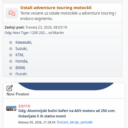
Ostali adventure touring motockli
Teme vezane uz ostale motocikle u adventure touring i
enduro segmentu
Zadnji post:
Travanj 23, 2026, 08:03:19
Odg: Novi Tiger 1200 202...
od
Martin
Kawasaki
Suzuki
KTM
Honda
BMW
Ducati
Yamaha
Triumph
Novi Postovi
zorro
Odg: Aluminijski bočni koferi na ADV motoru od 250 ccm:
Ostavljate li ih stalno monti
Dućani, akcije, ponude
Kolovoz 05, 2026, 21:28:54