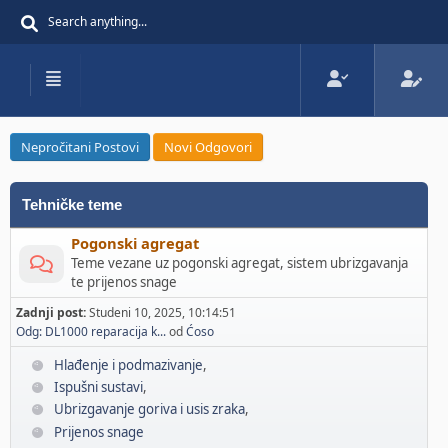
Nepročitani Postovi
Novi Odgovori
Tehničke teme
Pogonski agregat
Teme vezane uz pogonski agregat, sistem ubrizgavanja
te prijenos snage
Zadnji post:
Studeni 10, 2025, 10:14:51
Odg: DL1000 reparacija k...
od
Ćoso
Hlađenje i podmazivanje
Ispušni sustavi
Ubrizgavanje goriva i usis zraka
Prijenos snage