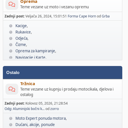
Oprema
Teme vezane uz moto i vezanu opremu
Zadnji post:
Veljača 26, 2024, 15:01:51
Forma Cape Horn
od
Grba
Kacige
Rukavice
Odjeća
Čizme
Oprema za kampiranje
Navigacije i Karte
Komunikacije
Ostalo
Tržnica
Teme vezane uz kupnju i prodaju motocikala, djelova i
ostalog
Zadnji post:
Kolovoz 05, 2026, 21:28:54
Odg: Aluminijski bočni k...
od
zorro
Moto Expert ponuda motora
Dućani, akcije, ponude