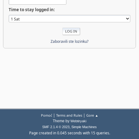
Time to stay logged in:
Zaboravili ste lozinku?
|
|
Pomoć
Terms and Rules
Gore ▲
Theme by
Webtiryaki
,
SMF 2.1.4 © 2023
Simple Machines
Page created in 0.045 seconds with 15 queries.