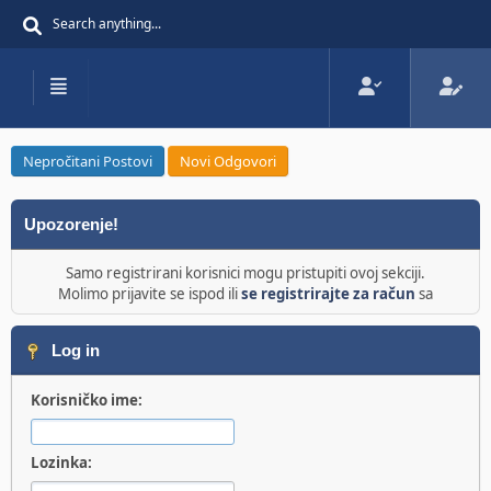
Nepročitani Postovi
Novi Odgovori
Upozorenje!
Samo registrirani korisnici mogu pristupiti ovoj sekciji.
Molimo prijavite se ispod ili
se registrirajte za račun
sa
Log in
Korisničko ime:
Lozinka: