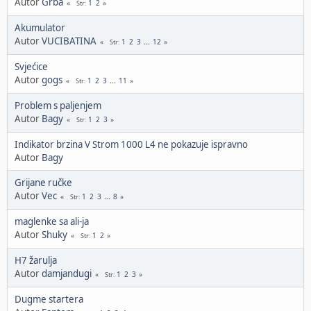
Autor
Grba
1
2
Str
Akumulator
Autor
VUCIBATINA
1
2
3
...
12
Str
Svjećice
Autor
gogs
1
2
3
...
11
Str
Problem s paljenjem
Autor
Bagy
1
2
3
Str
Indikator brzina V Strom 1000 L4 ne pokazuje ispravno
Autor
Bagy
Grijane ručke
Autor
Vec
1
2
3
...
8
Str
maglenke sa ali-ja
Autor
Shuky
1
2
Str
H7 žarulja
Autor
damjandugi
1
2
3
Str
Dugme startera