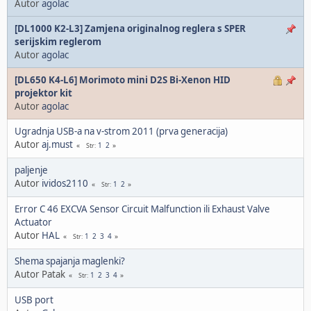
Autor
agolac
[DL1000 K2-L3] Zamjena originalnog reglera s SPER
serijskim reglerom
Autor
agolac
[DL650 K4-L6] Morimoto mini D2S Bi-Xenon HID
projektor kit
Autor
agolac
Ugradnja USB-a na v-strom 2011 (prva generacija)
Autor
aj.must
1
2
Str
paljenje
Autor
ividos2110
1
2
Str
Error C 46 EXCVA Sensor Circuit Malfunction ili Exhaust Valve
Actuator
Autor
HAL
1
2
3
4
Str
Shema spajanja maglenki?
Autor Patak
1
2
3
4
Str
USB port