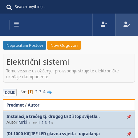
Nepročitani Postovi
Novi Odgovori
Električni sistemi
Teme vezane uz ožičenje, proizvodnju struje te elektroničke
uređaje i komponente
2
3
4
Str
1
DOLJE
Predmet
/
Autor
Instalacija trećeg tj. drugog LED štop svijetla..
Autor
Mrki
1
2
3
4
Str
[DL1000 K6] IPF LED glavna svjetla - ugradanja