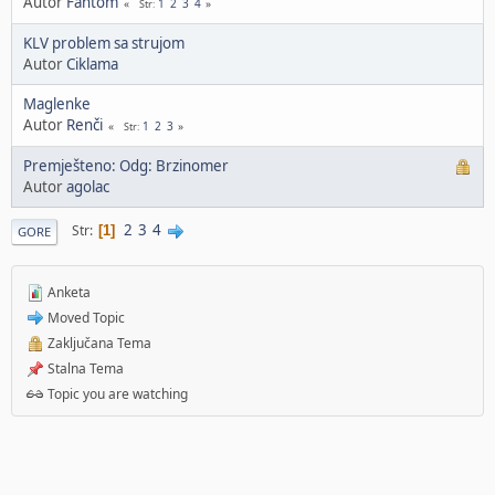
Autor
Fantom
1
2
3
4
Str
KLV problem sa strujom
Autor
Ciklama
Maglenke
Autor
Renči
1
2
3
Str
Premješteno: Odg: Brzinomer
Autor
agolac
2
3
4
Str
1
GORE
Anketa
Moved Topic
Zaključana Tema
Stalna Tema
Topic you are watching