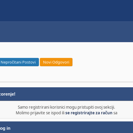
Nepročitani Postovi
Novi Odgovori
orenje!
Samo registrirani korisnici mogu pristupiti ovoj sekciji.
Molimo prijavite se ispod ili
se registrirajte za račun
sa
og in