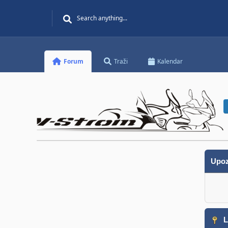
Forum
Traži
Kalendar
Upoz
L