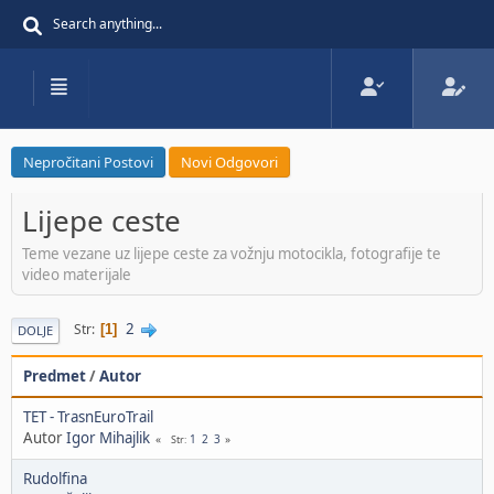
Nepročitani Postovi
Novi Odgovori
Lijepe ceste
Teme vezane uz lijepe ceste za vožnju motocikla, fotografije te
video materijale
2
Str
1
DOLJE
Predmet
/
Autor
TET - TrasnEuroTrail
Autor
Igor Mihajlik
1
2
3
Str
Rudolfina