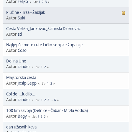
Autor
željko
1
2
3
Str
Plužine - Trsa - Žabljak
Autor
Suki
Cesta Velika_Jankovac_Slatinski Drenovac
Autor
zd
Najljepše moto rute Ličko-senjske županije
Autor
Ćoso
Dolina Une
Autor
zander
1
2
Str
Majstorska cesta
Autor
Josip-Sepp
1
2
Str
Col de....ludilo....
Autor
zander
1
2
3
...
6
Str
100 km zavoja (Delnice - Čabar - Mrzla Vodica)
Autor
Bagy
1
2
3
Str
dan užasnih kava