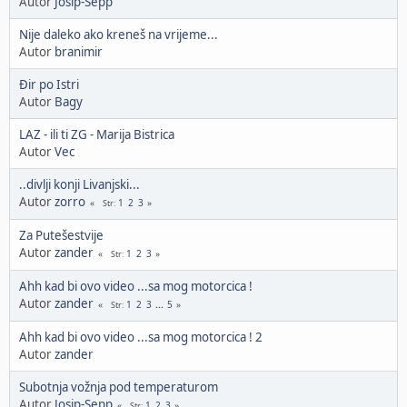
Autor
Josip-Sepp
Nije daleko ako kreneš na vrijeme...
Autor
branimir
Đir po Istri
Autor
Bagy
LAZ - ili ti ZG - Marija Bistrica
Autor
Vec
..divlji konji Livanjski...
Autor
zorro
1
2
3
Str
Za Putešestvije
Autor
zander
1
2
3
Str
Ahh kad bi ovo video ...sa mog motorcica !
Autor
zander
1
2
3
...
5
Str
Ahh kad bi ovo video ...sa mog motorcica ! 2
Autor
zander
Subotnja vožnja pod temperaturom
Autor
Josip-Sepp
1
2
3
Str