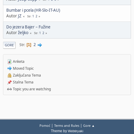
Bumbar i pcela (HR-Slo-IT-AU)
Autor
JZ
1
2
Str
Do jezera Bajer – Fužine
Autor
željko
1
2
Str
2
Str
1
GORE
Anketa
Moved Topic
Zaključana Tema
Stalna Tema
Topic you are watching
|
|
Pomoć
Terms and Rules
Gore ▲
Theme by
Webtiryaki