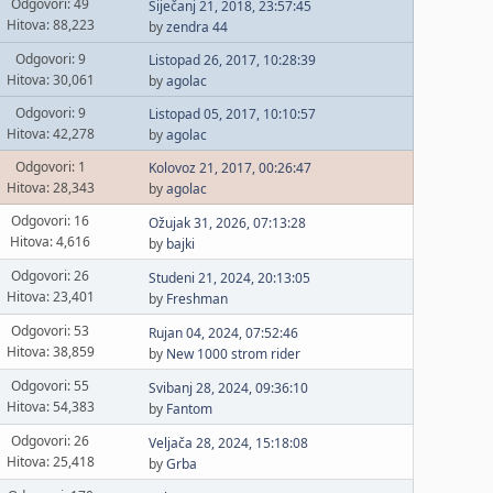
Odgovori: 49
Siječanj 21, 2018, 23:57:45
Hitova: 88,223
by
zendra 44
Odgovori: 9
Listopad 26, 2017, 10:28:39
Hitova: 30,061
by
agolac
Odgovori: 9
Listopad 05, 2017, 10:10:57
Hitova: 42,278
by
agolac
Odgovori: 1
Kolovoz 21, 2017, 00:26:47
Hitova: 28,343
by
agolac
Odgovori: 16
Ožujak 31, 2026, 07:13:28
Hitova: 4,616
by
bajki
Odgovori: 26
Studeni 21, 2024, 20:13:05
Hitova: 23,401
by
Freshman
Odgovori: 53
Rujan 04, 2024, 07:52:46
Hitova: 38,859
by
New 1000 strom rider
Odgovori: 55
Svibanj 28, 2024, 09:36:10
Hitova: 54,383
by
Fantom
Odgovori: 26
Veljača 28, 2024, 15:18:08
Hitova: 25,418
by
Grba