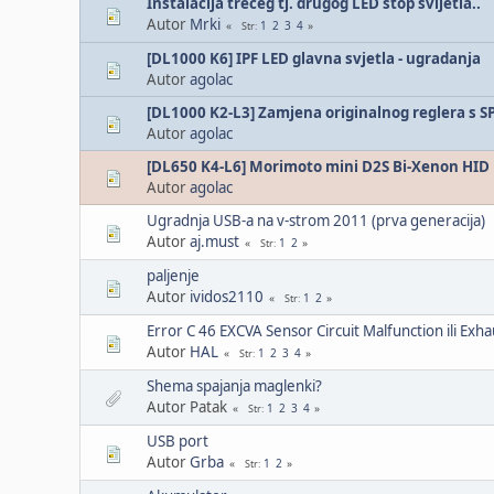
Instalacija trećeg tj. drugog LED štop svijetla..
Autor
Mrki
1
2
3
4
Str
[DL1000 K6] IPF LED glavna svjetla - ugradanja
Autor
agolac
[DL1000 K2-L3] Zamjena originalnog reglera s S
Autor
agolac
[DL650 K4-L6] Morimoto mini D2S Bi-Xenon HID p
Autor
agolac
Ugradnja USB-a na v-strom 2011 (prva generacija)
Autor
aj.must
1
2
Str
paljenje
Autor
ividos2110
1
2
Str
Error C 46 EXCVA Sensor Circuit Malfunction ili Exh
Autor
HAL
1
2
3
4
Str
Shema spajanja maglenki?
Autor Patak
1
2
3
4
Str
USB port
Autor
Grba
1
2
Str