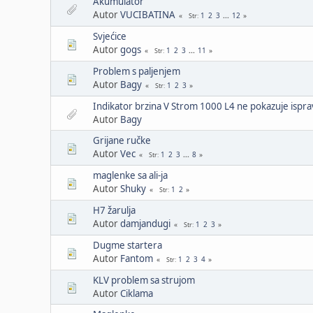
Akumulator
Autor
VUCIBATINA
1
2
3
...
12
Str
Svjećice
Autor
gogs
1
2
3
...
11
Str
Problem s paljenjem
Autor
Bagy
1
2
3
Str
Indikator brzina V Strom 1000 L4 ne pokazuje ispr
Autor
Bagy
Grijane ručke
Autor
Vec
1
2
3
...
8
Str
maglenke sa ali-ja
Autor
Shuky
1
2
Str
H7 žarulja
Autor
damjandugi
1
2
3
Str
Dugme startera
Autor
Fantom
1
2
3
4
Str
KLV problem sa strujom
Autor
Ciklama