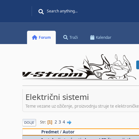
Forum
Traži
Kalendar
Električni sistemi
Teme vezane uz ožičenje, proizvodnju struje te elektronič
2
3
4
Str
1
DOLJE
Predmet
/
Autor