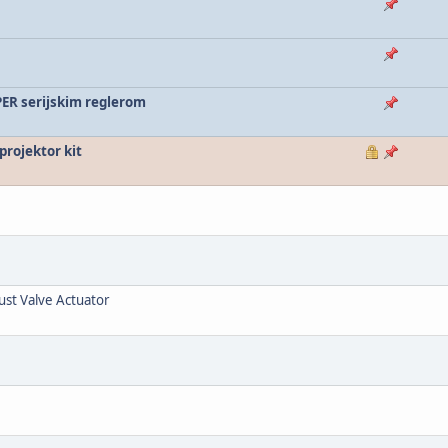
PER serijskim reglerom
rojektor kit
aust Valve Actuator