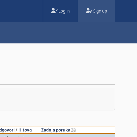
Log in
Sign up
dgovori
/
Hitova
Zadnja poruka