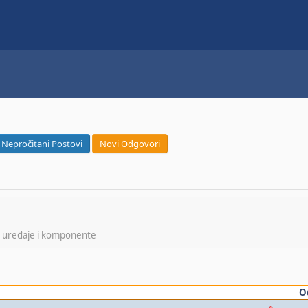
Nepročitani Postovi
Novi Odgovori
ke uređaje i komponente
O