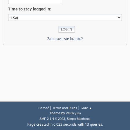
Time to stay logged in:
Zaboravili ste lozinku?
|
|
Pomoć
Terms and Rules
Gore ▲
Theme by
Webtiryaki
,
SMF 2.1.4 © 2023
Simple Machines
Page created in 0.023 seconds with 13 queries.