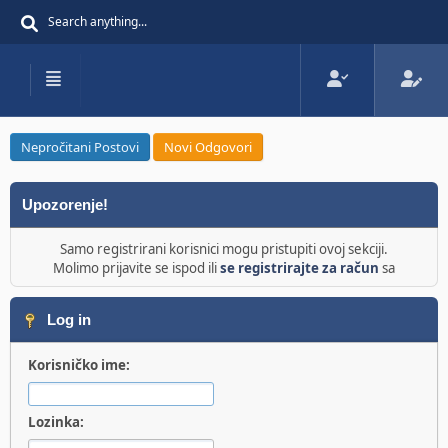
Nepročitani Postovi
Novi Odgovori
Upozorenje!
Samo registrirani korisnici mogu pristupiti ovoj sekciji.
Molimo prijavite se ispod ili
se registrirajte za račun
sa
Log in
Korisničko ime:
Lozinka: