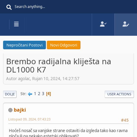
Nepročitani Postovi
Novi Odgovori
Brembo radijalna kliješta na
DL1000 K7
Autor agolac, Rujan 10, 2024, 14:27:57
1
2
3
Str
4
DOLJE
USER ACTIONS
bajki
Listopad 09, 2024, 07:43:23
#45
Hoćeš nosač sa vanjske strane ostaviti da izgleda tako kao ravna
ploča ili ga nekako estetski oblikovati?