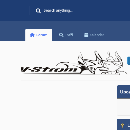
Forum
Traži
Kalendar
Upoz
L