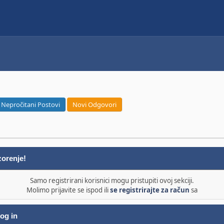
Nepročitani Postovi
Novi Odgovori
orenje!
Samo registrirani korisnici mogu pristupiti ovoj sekciji.
Molimo prijavite se ispod ili
se registrirajte za račun
sa
og in