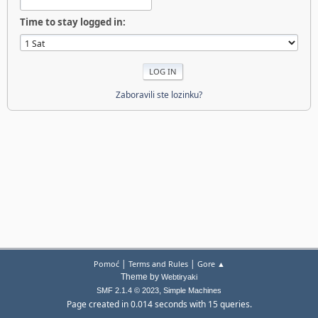
Time to stay logged in:
Zaboravili ste lozinku?
|
|
Pomoć
Terms and Rules
Gore ▲
Theme by
Webtiryaki
,
SMF 2.1.4 © 2023
Simple Machines
Page created in 0.014 seconds with 15 queries.