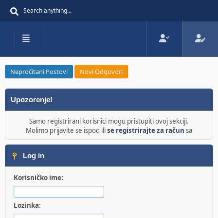
Nepročitani Postovi
Novi Odgovori
Upozorenje!
Samo registrirani korisnici mogu pristupiti ovoj sekciji.
Molimo prijavite se ispod ili
se registrirajte za račun
sa
Log in
Korisničko ime:
Lozinka: