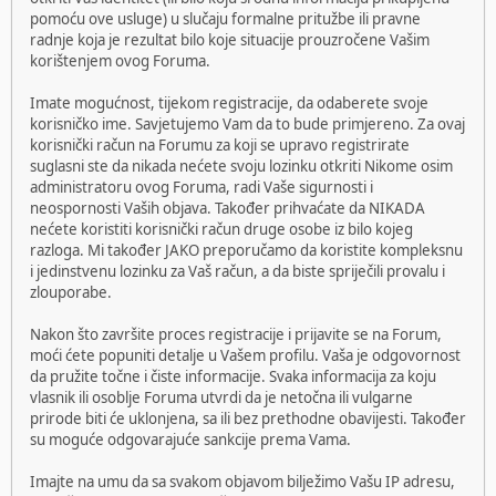
pomoću ove usluge) u slučaju formalne pritužbe ili pravne
radnje koja je rezultat bilo koje situacije prouzročene Vašim
korištenjem ovog Foruma.
Imate mogućnost, tijekom registracije, da odaberete svoje
korisničko ime. Savjetujemo Vam da to bude primjereno. Za ovaj
korisnički račun na Forumu za koji se upravo registrirate
suglasni ste da nikada nećete svoju lozinku otkriti Nikome osim
administratoru ovog Foruma, radi Vaše sigurnosti i
neospornosti Vaših objava. Također prihvaćate da NIKADA
nećete koristiti korisnički račun druge osobe iz bilo kojeg
razloga. Mi također JAKO preporučamo da koristite kompleksnu
i jedinstvenu lozinku za Vaš račun, a da biste spriječili provalu i
zlouporabe.
Nakon što završite proces registracije i prijavite se na Forum,
moći ćete popuniti detalje u Vašem profilu. Vaša je odgovornost
da pružite točne i čiste informacije. Svaka informacija za koju
vlasnik ili osoblje Foruma utvrdi da je netočna ili vulgarne
prirode biti će uklonjena, sa ili bez prethodne obavijesti. Također
su moguće odgovarajuće sankcije prema Vama.
Imajte na umu da sa svakom objavom bilježimo Vašu IP adresu,