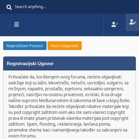
Nepročitani Postovi
Novi Odgovori
Registracijski Ugovor
Prihvaćate da, korištenjem ovog foruma, nećete objavljivati
sadržaje koji su lažni, klevetnički, netočni, uvredljivi, vulgarni, sa
mržnjom, napadni, prostački, svjetovni, seksualno usmjereni,
prijeteći, nasrtljivi na osobnu privatnost, erotski, ili na druge
načine suprotni Međunarodnim ili zakonima države u kojoj živite.
Također prihvaćate da nećete objavljivati nikakve materijale koji
su pod copyright zaštitom osim ako ste sami vlasnici copyright
prava ili imate pisani pristanak vlasnika materijala pod copyright
zaštitom. Spam, flooding, reklamiranja, lančana pisma,
piramidne sheme kao i namamljivanja također su zabranjeni na
ovom Forumu.