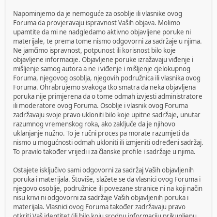
Napominjemo da je nemoguće za osoblje ili vlasnike ovog
Foruma da provjeravaju ispravnost Vaših objava. Molimo
upamtite da mi ne nadgledamo aktivno objavljene poruke ni
materijale, te prema tome nismo odgovorni za sadržaje u njima.
Ne jamčimo ispravnost, potpunost ili korisnost bilo koje
objavljene informacije. Objavljene poruke izražavaju viđenje i
mišljenje samog autora a ne i viđenje i mišljenje cjelokupnog
Foruma, njegovog osoblja, njegovih podružnica ili vlasnika ovog
Foruma. Ohrabrujemo svakoga tko smatra da neka objavljena
poruka nije primjerena da o tome odmah izvjesti administratore
ili moderatore ovog Foruma. Osoblje i vlasnik ovog Foruma
zadržavaju svoje pravo ukloniti bilo koje upitne sadržaje, unutar
razumnog vremenskog roka, ako zaključe da je njihovo
uklanjanje nužno. To je ručni proces pa morate razumjeti da
nismo u mogućnosti odmah ukloniti ili izmjeniti određeni sadržaj.
To pravilo također vrijedi i za članske profile i sadržaje u njima.
Ostajete isključivo sami odgovorni za sadržaj Vaših objavljenih
poruka i materijala. Štoviše, slažete se da vlasnici ovog Foruma i
njegovo osoblje, podružnice ili povezane stranice ni na koji način
nisu krivi ni odgovorni za sadržaje Vaših objavljenih poruka i
materijala. Vlasnici ovog Foruma također zadržavaju pravo
otkriti Vaš identitet (ili bilo koju srodnu informaciju prikupljenu