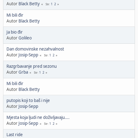
Autor
Black Betty
1
2
Str
Mi bili đir
Autor
Black Betty
Ja bio đir
Autor
Golileo
Dan domovinske nezahvalnost
Autor
Josip-Sepp
1
2
Str
Razgrbavanje pred sezonu
Autor
Grba
1
2
Str
Mi bili đir
Autor
Black Betty
putopis koji to baš i nije
Autor
Josip-Sepp
Mjesta koja ljudi ne doživljavaju....
Autor
Josip-Sepp
1
2
Str
Last ride