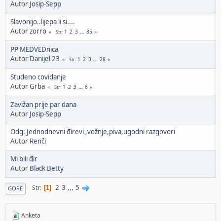
Autor
Josip-Sepp
Slavonijo..lijepa li si....
Autor
zorro
1
2
3
...
85
Str
PP MEDVEDnica
Autor
Danijel 23
1
2
3
...
28
Str
Studeno covidanje
Autor
Grba
1
2
3
...
6
Str
Zavižan prije par dana
Autor
Josip-Sepp
Odg: Jednodnevni đirevi ,vožnje,piva,ugodni razgovori
Autor
Renči
Mi bili đir
Autor
Black Betty
2
3
...
5
Str
1
GORE
Anketa