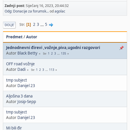
Zadnji post:
Siječanj 16, 2023, 20:44:32
Odg: Donacije za forumsk...
od
agolac
2
3
...
5
Str
1
DOLJE
Predmet
/
Autor
Jednodnevni đirevi ,vožnje,piva,ugodni razgovori
Autor
Black Betty
1
2
3
...
135
Str
OFF road vožnje
Autor
Dadi
1
2
3
...
113
Str
tmp subject
Autor
Danijel 23
Aljošina 3 dana
Autor
Josip-Sepp
tmp subject
Autor
Danijel 23
Mi bili đir