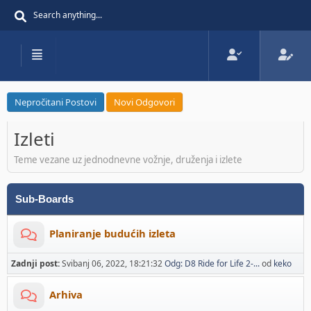
Nepročitani Postovi
Novi Odgovori
Izleti
Teme vezane uz jednodnevne vožnje, druženja i izlete
Sub-Boards
Planiranje budućih izleta
Zadnji post:
Svibanj 06, 2022, 18:21:32
Odg: D8 Ride for Life 2-...
od
keko
Arhiva