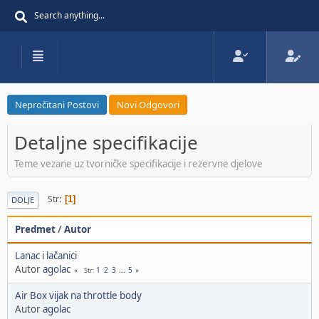
Nepročitani Postovi
Novi Odgovori
Detaljne specifikacije
Teme vezane uz tvorničke specifikacije i rezervne djelove
Str
1
DOLJE
Predmet
/
Autor
Lanac i lačanici
Autor
agolac
1
2
3
...
5
Str
Air Box vijak na throttle body
Autor
agolac