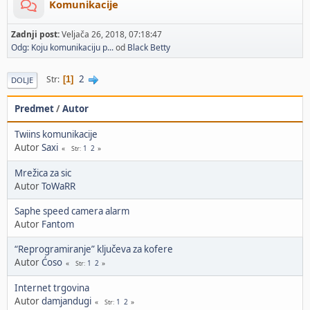
Komunikacije
Zadnji post:
Veljača 26, 2018, 07:18:47
Odg: Koju komunikaciju p...
od
Black Betty
2
Str
1
DOLJE
Predmet
/
Autor
Twiins komunikacije
Autor
Saxi
1
2
Str
Mrežica za sic
Autor
ToWaRR
Saphe speed camera alarm
Autor
Fantom
“Reprogramiranje” ključeva za kofere
Autor
Ćoso
1
2
Str
Internet trgovina
Autor
damjandugi
1
2
Str