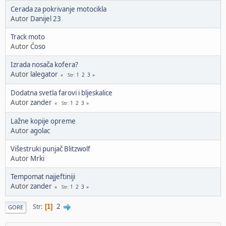
Cerada za pokrivanje motocikla
Autor
Danijel 23
Track moto
Autor
Ćoso
Izrada nosača kofera?
Autor
lalegator
1
2
3
Str
Dodatna svetla farovi i bljeskalice
Autor
zander
1
2
3
Str
Lažne kopije opreme
Autor
agolac
Višestruki punjač Blitzwolf
Autor
Mrki
Tempomat najjeftiniji
Autor
zander
1
2
3
Str
2
Str
1
GORE