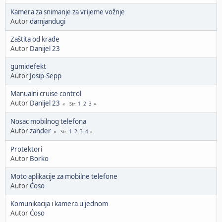
Kamera za snimanje za vrijeme vožnje
Autor
damjandugi
Zaštita od krađe
Autor
Danijel 23
gumidefekt
Autor
Josip-Sepp
Manualni cruise control
Autor
Danijel 23
1
2
3
Str
Nosac mobilnog telefona
Autor
zander
1
2
3
4
Str
Protektori
Autor
Borko
Moto aplikacije za mobilne telefone
Autor
Ćoso
Komunikacija i kamera u jednom
Autor
Ćoso