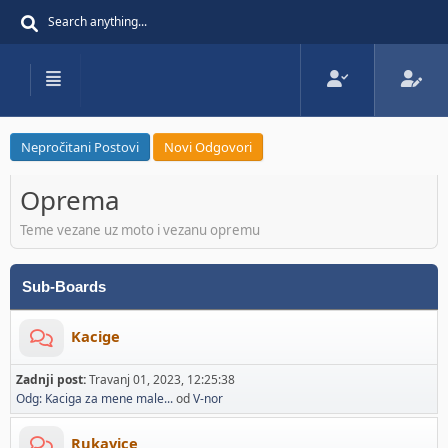
Nepročitani Postovi
Novi Odgovori
Oprema
Teme vezane uz moto i vezanu opremu
Sub-Boards
Kacige
Zadnji post:
Travanj 01, 2023, 12:25:38
Odg: Kaciga za mene male...
od
V-nor
Rukavice