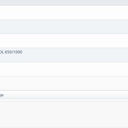
r DL 650/1000
nje