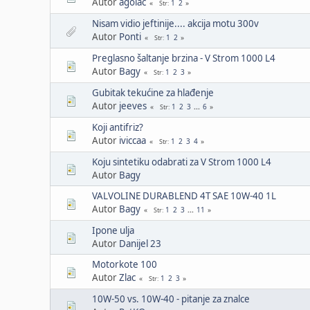
Autor
agolac
1
2
Str
Nisam vidio jeftinije.... akcija motu 300v
Autor
Ponti
1
2
Str
Preglasno šaltanje brzina - V Strom 1000 L4
Autor
Bagy
1
2
3
Str
Gubitak tekućine za hlađenje
Autor
jeeves
1
2
3
...
6
Str
Koji antifriz?
Autor
iviccaa
1
2
3
4
Str
Koju sintetiku odabrati za V Strom 1000 L4
Autor
Bagy
VALVOLINE DURABLEND 4T SAE 10W-40 1L
Autor
Bagy
1
2
3
...
11
Str
Ipone ulja
Autor
Danijel 23
Motorkote 100
Autor
Zlac
1
2
3
Str
10W-50 vs. 10W-40 - pitanje za znalce