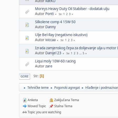
Autor
RatKO
Moreys Heavy Duty Oil Stabilser - dodatak ulju
Autor
Ponti
1
2
3
Str
Silkolene comp 4 15W-50
Autor
Danny
Ulje Bel-Ray (negativno iskustvo)
Autor
iviccaa
1
2
3
Str
Izrada zamjenskog čepa za dolijevanje ulja u moto
Autor
Danijel 23
1
2
3
...
5
Str
Liqui moly 10W-60 racing
Autor
zare
Str
1
GORE
Tehničke teme
Pogonski agregat
Hlađenje i podmaziva
►
►
►
Anketa
Zaključana Tema
Moved Topic
Stalna Tema
Topic you are watching