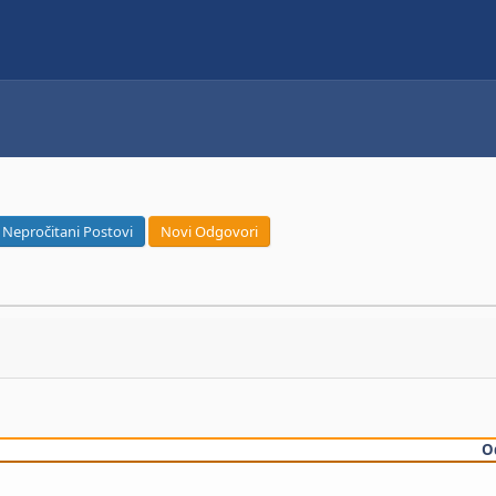
Nepročitani Postovi
Novi Odgovori
O