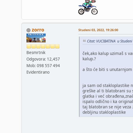
zorro
Studeni 03, 2022, 19:26:00
Citat: VUCIBATINA u Studeni
Besmrtnik
ček,ako kalup uzimaš s vanj
kalup.?
Odgovora: 12,457
Mob: 098 557 494
a što će biti s unutarnjom 
Evidentirano
ja sam od stakloplastike n
greške al ti blatobrani su
glatka i već obrađena,znač
ispalo odlično i ka origina
taj blatobran se nije veza 
debljinu stakloplastike