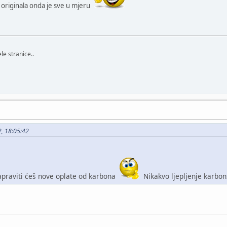
 originala onda je sve u mjeru
le stranice..
2, 18:05:42
apraviti ćeš nove oplate od karbona
Nikakvo ljepljenje karbon