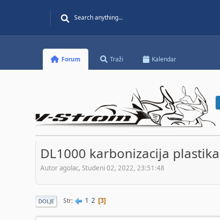
Forum
Traži
Kalendar
DL1000 karbonizacija plastika
Autor agolac, Studeni 02, 2022, 23:51:48
1
2
Str
3
DOLJE