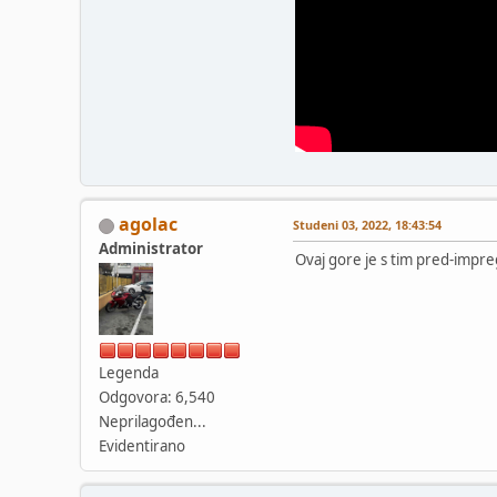
agolac
Studeni 03, 2022, 18:43:54
Administrator
Ovaj gore je s tim pred-impregn
Legenda
Odgovora: 6,540
Neprilagođen...
Evidentirano