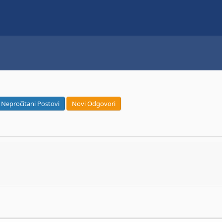
Nepročitani Postovi
Novi Odgovori