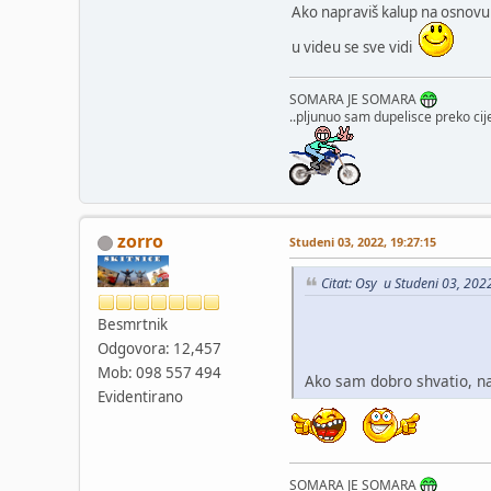
Ako napraviš kalup na osnovu
u videu se sve vidi
SOMARA JE SOMARA
..pljunuo sam dupelisce preko cije
zorro
Studeni 03, 2022, 19:27:15
Citat: Osy u Studeni 03, 202
Besmrtnik
Odgovora: 12,457
Mob: 098 557 494
Ako sam dobro shvatio, n
Evidentirano
SOMARA JE SOMARA