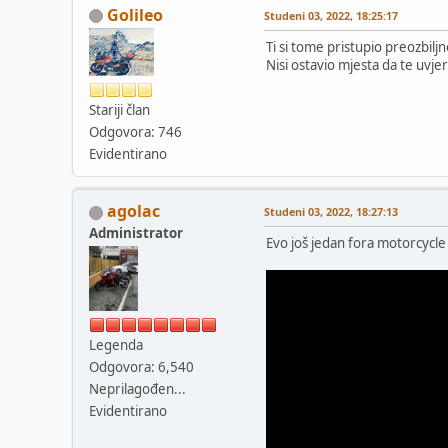
Golileo
Studeni 03, 2022, 18:25:17
Ti si tome pristupio preozbilj
Nisi ostavio mjesta da te uvj
Stariji član
Odgovora: 746
Evidentirano
agolac
Studeni 03, 2022, 18:27:13
Administrator
Evo još jedan fora motorcycle
Legenda
Odgovora: 6,540
Neprilagođen...
Evidentirano