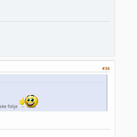
#36
ske folije