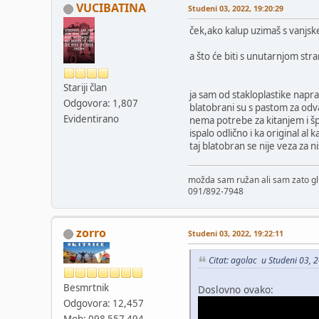
VUCIBATINA
Studeni 03, 2022, 19:20:29
ček,ako kalup uzimaš s vanjske 
a što će biti s unutarnjom stra
Stariji član
ja sam od stakloplastike naprav
Odgovora: 1,807
blatobrani su s pastom za odva
Evidentirano
nema potrebe za kitanjem i špri
ispalo odlično i ka original al 
taj blatobran se nije veza za ni
možda sam ružan ali sam zato gl
091/892-7948
zorro
Studeni 03, 2022, 19:22:11
Citat: agolac u Studeni 03, 
Besmrtnik
Doslovno ovako:
Odgovora: 12,457
Mob: 098 557 494