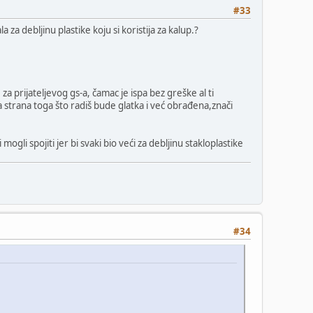
#33
 za debljinu plastike koju si koristija za kalup.?
za prijateljevog gs-a, čamac je ispa bez greške al ti
a strana toga što radiš bude glatka i već obrađena,znači
mogli spojiti jer bi svaki bio veći za debljinu stakloplastike
#34