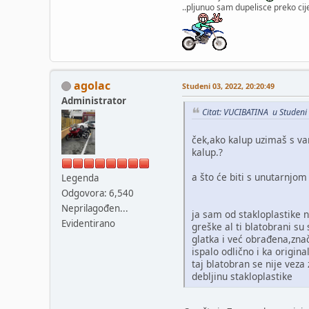
..pljunuo sam dupelisce preko cije
agolac
Studeni 03, 2022, 20:20:49
Administrator
Citat: VUCIBATINA u Studeni
ček,ako kalup uzimaš s vanj
kalup.?
a što će biti s unutarnjom 
Legenda
Odgovora: 6,540
Neprilagođen...
ja sam od stakloplastike n
Evidentirano
greške al ti blatobrani su
glatka i već obrađena,znač
ispalo odlično i ka origina
taj blatobran se nije veza 
debljinu stakloplastike