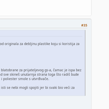
#35
d originala za debljinu plastike koju si koristija za
 blatobrane za prijateljevog gs-a, čamac je ispa bez
ad sve skineš unutarnja strana toga što radiš bude
 i poliester smole s utvrđivače.
sti se nebi mogli spojiti jer bi svaki bio veći za