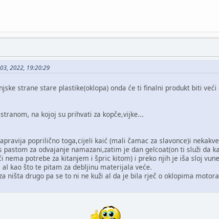
 03, 2022, 19:20:29
ske strane stare plastike(oklopa) onda će ti finalni produkt biti veći o
stranom, na kojoj su prihvati za kopče,vijke...
apravija poprilično toga,cijeli kaić (mali čamac za slavonce)i nekakve
 s pastom za odvajanje namazani,zatim je dan gelcoat(on ti služi da k
i nema potrebe za kitanjem i špric kitom) i preko njih je iša sloj vune
l al kao što te pitam za debljinu materijala veće.
za ništa drugo pa se to ni ne kuži al da je bila rječ o oklopima motora i