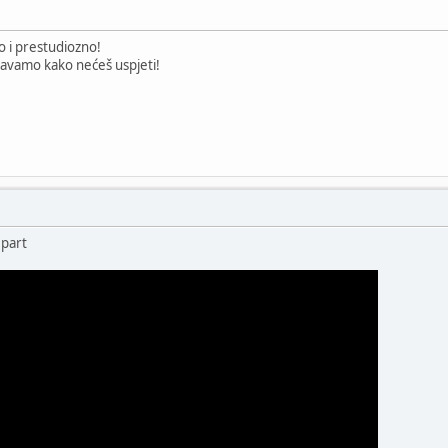
no i prestudiozno!
eravamo kako nećeš uspjeti!
 part