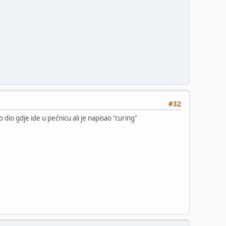
#32
 dio gdje ide u pećnicu ali je napisao "curing"