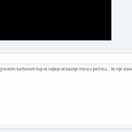
iranim karbonom koji se naljepi ali kasnije mora u pećnicu... lik nije stavio