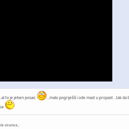
..al to je jeben posao
..malo pogriješiš i ode mast u propast ..tak da
eba
le stranice..