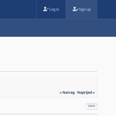
Log in
Sign up
« Natrag
-
Naprijed »
ISPIS