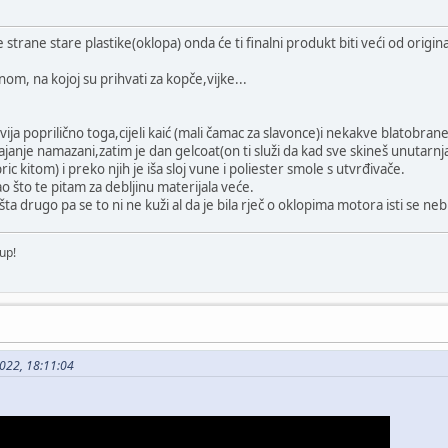
strane stare plastike(oklopa) onda će ti finalni produkt biti veći od originala
nom, na kojoj su prihvati za kopče,vijke...
ija poprilično toga,cijeli kaić (mali čamac za slavonce)i nekakve blatobrane 
janje namazani,zatim je dan gelcoat(on ti služi da kad sve skineš unutarnj
c kitom) i preko njih je iša sloj vune i poliester smole s utvrđivače.
kao što te pitam za debljinu materijala veće.
šta drugo pa se to ni ne kuži al da je bila rječ o oklopima motora isti se nebi 
up!
2022, 18:11:04