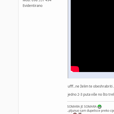
Evidentirano
ufff..ne želim te obeshrabriti 
jedno 2-3 puta više no što tr
SOMARA JE SOMARA
..pljunuo sam dupelisce preko cije