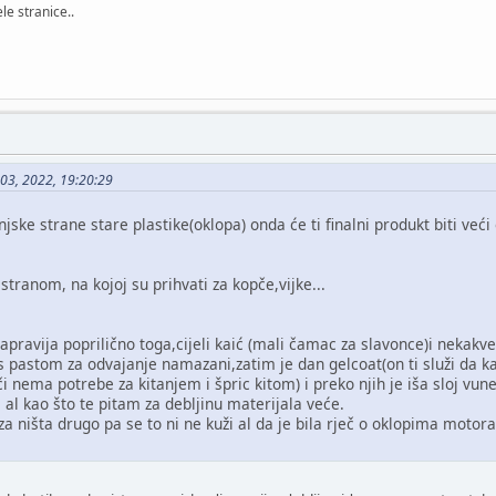
le stranice..
 03, 2022, 19:20:29
ske strane stare plastike(oklopa) onda će ti finalni produkt biti veći o
stranom, na kojoj su prihvati za kopče,vijke...
apravija poprilično toga,cijeli kaić (mali čamac za slavonce)i nekakve
 s pastom za odvajanje namazani,zatim je dan gelcoat(on ti služi da k
i nema potrebe za kitanjem i špric kitom) i preko njih je iša sloj vune
l al kao što te pitam za debljinu materijala veće.
za ništa drugo pa se to ni ne kuži al da je bila rječ o oklopima motora i