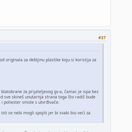
#37
d originala za debljinu plastike koju si koristija za
 blatobrane za prijateljevog gs-a, čamac je ispa bez
ad sve skineš unutarnja strana toga što radiš bude
 i poliester smole s utvrđivače.
sti se nebi mogli spojiti jer bi svaki bio veći za