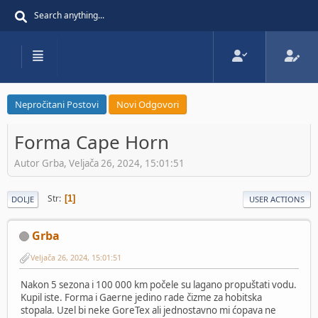
Nepročitani Postovi
Novi Odgovori
Forma Cape Horn
Autor Grba, Veljača 26, 2024, 15:01:51
Str
1
DOLJE
USER ACTIONS
Grba
Veljača 26, 2024, 15:01:51
Nakon 5 sezona i 100 000 km počele su lagano propuštati vodu.
Kupil iste. Forma i Gaerne jedino rade čizme za hobitska
stopala. Uzel bi neke GoreTex ali jednostavno mi ćopava ne