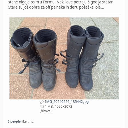
stane nigdje osim u Formu. Nek i ove potraju 5 god ja sretan.
Stare su još dobre za off pa neka ih deru požeške lole...
IMG_20240226_135442.jpg
4.74 MB, 4096x3072
(hitova:
5 people
like this.