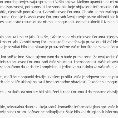
oruma da provjeravaju ispravnost Vaših objava. Molimo upamtite da mi ne
 ispravnost, potpunost ili korisnost bilo koje objavljene informacije. Ob
soblja, njegovih podružnica ili vlasnika ovog Foruma. Ohrabrujemo svakoga
ruma. Osoblje i vlasnik ovog Foruma zadržavaju svoje pravo ukloniti bil
ces pa morate razumjeti da nismo u mogućnosti odmah ukloniti ili izmjeniti 
ih poruka i materijala. Štoviše, slažete se da vlasnici ovog Foruma i njegov
 i materijala. Vlasnici ovog Foruma također zadržavaju pravo otkriti Vaš ide
oja je rezultat bilo koje situacije prouzročene Vašim korištenjem ovog For
korisničko ime. Savjetujemo Vam da to bude primjereno. Za ovaj korisničk
inistratoru ovog Foruma, radi Vaše sigurnosti i neospornosti Vaših objava
eporučamo da koristite kompleksnu i jedinstvenu lozinku za Vaš račun, a da
um, moći ćete popuniti detalje u Vašem profilu. Vaša je odgovornost da pruž
e prirode biti će uklonjena, sa ili bez prethodne obavijesti. Također su m
, za slučaj da morate biti isključeni iz rada Foruma ili da moramo obavijes
e, tekstualnu datoteku koja sadrži komadiće informacija (kao npr. Vaše ko
ljeni na Forum. Softver ne prikuplja niti šalje bilo koji drugi oblik informa