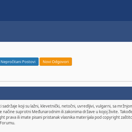
Nepročitani Postovi
Novi Odgovori
sadržaje koji su lažni, klevetnički, netočni, uvredljivi, vulgarni, sa mržnj
druge načine suprotni Međunarodnim ili zakonima države u kojoj živite. Takođe
ght prava ili imate pisani pristanak vlasnika materijala pod copyright zašt
 Forumu.