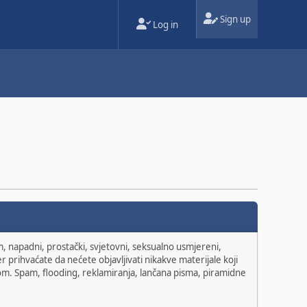
Sign up
Log in
om, napadni, prostački, svjetovni, seksualno usmjereni,
r prihvaćate da nećete objavljivati nikakve materijale koji
itom. Spam, flooding, reklamiranja, lančana pisma, piramidne