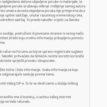
 nadgledamo aktivno objavljene poruke ni materijale, te
javljene poruke izražavaju viđenje i mišljenje samog autora
 tko smatra da neka objavljena poruka nije primjerena da o
o koje upitne sadržaje, unutar razumnog vremenskog roka,
određeni sadržaj. To pravilo također vrijedi i za članske
o osoblje, podružnice ili povezane stranice ni na koji način
ntitet (ili bilo koju srodnu informaciju prikupljenu pomoću
uma.
i račun na Forumu za koji se upravo registrirate suglasni
. Također prihvaćate da NIKADA nećete koristiti korisnički
 biste spriječili provalu i zlouporabe.
ite točne i čiste informacije. Svaka informacija za koju
oguće odgovarajuće sankcije prema Vama.
titi Vašeg ISP-a. To će se desiti samo u slučaju teškog
risničko ime ili lozinku), u cacheu Vašeg internet
cija na Vaše računalo.