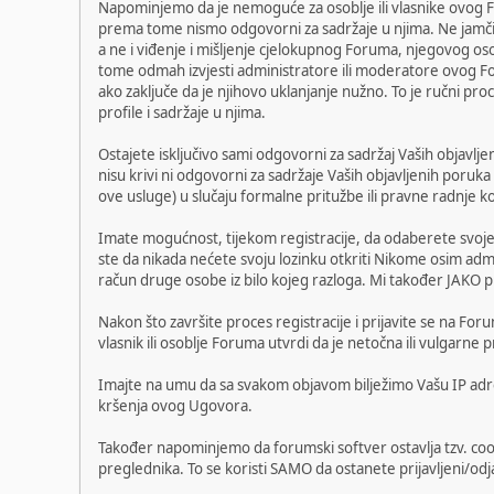
Napominjemo da je nemoguće za osoblje ili vlasnike ovog F
prema tome nismo odgovorni za sadržaje u njima. Ne jamčimo
a ne i viđenje i mišljenje cjelokupnog Foruma, njegovog o
tome odmah izvjesti administratore ili moderatore ovog Fo
ako zaključe da je njihovo uklanjanje nužno. To je ručni pro
profile i sadržaje u njima.
Ostajete isključivo sami odgovorni za sadržaj Vaših objavljen
nisu krivi ni odgovorni za sadržaje Vaših objavljenih poruka
ove usluge) u slučaju formalne pritužbe ili pravne radnje k
Imate mogućnost, tijekom registracije, da odaberete svoje 
ste da nikada nećete svoju lozinku otkriti Nikome osim adm
račun druge osobe iz bilo kojeg razloga. Mi također JAKO pr
Nakon što završite proces registracije i prijavite se na For
vlasnik ili osoblje Foruma utvrdi da je netočna ili vulgarn
Imajte na umu da sa svakom objavom bilježimo Vašu IP adresu
kršenja ovog Ugovora.
Također napominjemo da forumski softver ostavlja tzv. cooki
preglednika. To se koristi SAMO da ostanete prijavljeni/odjav