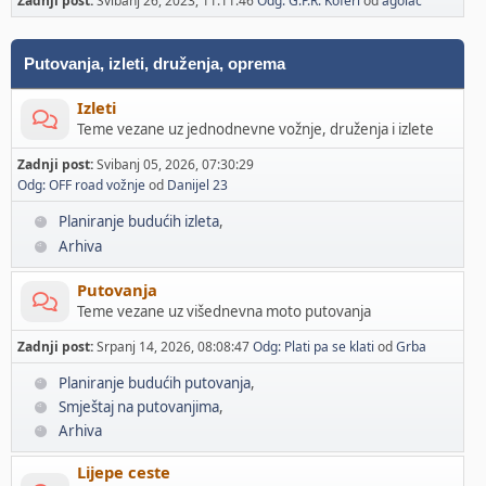
Zadnji post:
Svibanj 26, 2023, 11:11:46
Odg: G.P.R. Koferi
od
agolac
Putovanja, izleti, druženja, oprema
Izleti
Teme vezane uz jednodnevne vožnje, druženja i izlete
Zadnji post:
Svibanj 05, 2026, 07:30:29
Odg: OFF road vožnje
od
Danijel 23
Planiranje budućih izleta
Arhiva
Putovanja
Teme vezane uz višednevna moto putovanja
Zadnji post:
Srpanj 14, 2026, 08:08:47
Odg: Plati pa se klati
od
Grba
Planiranje budućih putovanja
Smještaj na putovanjima
Arhiva
Lijepe ceste