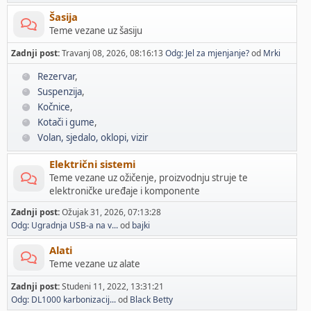
Šasija
Teme vezane uz šasiju
Zadnji post:
Travanj 08, 2026, 08:16:13
Odg: Jel za mjenjanje?
od
Mrki
Rezervar
Suspenzija
Kočnice
Kotači i gume
Volan, sjedalo, oklopi, vizir
Električni sistemi
Teme vezane uz ožičenje, proizvodnju struje te
elektroničke uređaje i komponente
Zadnji post:
Ožujak 31, 2026, 07:13:28
Odg: Ugradnja USB-a na v...
od
bajki
Alati
Teme vezane uz alate
Zadnji post:
Studeni 11, 2022, 13:31:21
Odg: DL1000 karbonizacij...
od
Black Betty