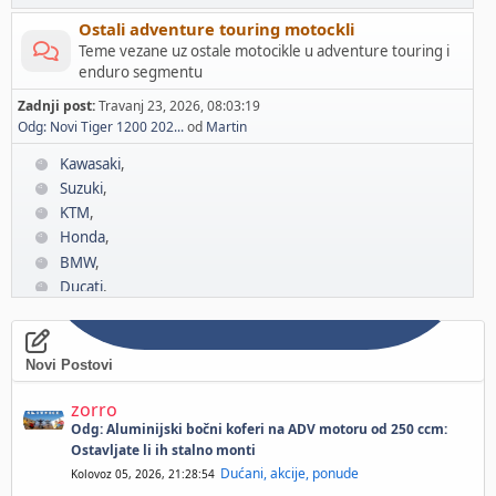
Ostali adventure touring motockli
Teme vezane uz ostale motocikle u adventure touring i
enduro segmentu
Zadnji post:
Travanj 23, 2026, 08:03:19
Odg: Novi Tiger 1200 202...
od
Martin
Kawasaki
Suzuki
KTM
Honda
BMW
Ducati
Yamaha
Triumph
Novi Postovi
zorro
Odg: Aluminijski bočni koferi na ADV motoru od 250 ccm:
Ostavljate li ih stalno monti
Dućani, akcije, ponude
Kolovoz 05, 2026, 21:28:54