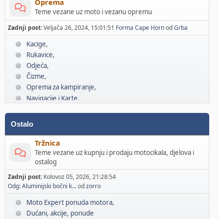
Oprema
Teme vezane uz moto i vezanu opremu
Zadnji post:
Veljača 26, 2024, 15:01:51
Forma Cape Horn
od
Grba
Kacige
Rukavice
Odjeća
Čizme
Oprema za kampiranje
Navigacije i Karte
Komunikacije
Ostalo
Tržnica
Teme vezane uz kupnju i prodaju motocikala, djelova i
ostalog
Zadnji post:
Kolovoz 05, 2026, 21:28:54
Odg: Aluminijski bočni k...
od
zorro
Moto Expert ponuda motora
Dućani, akcije, ponude