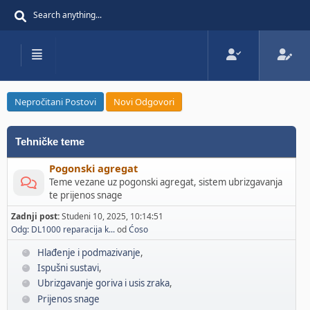
Nepročitani Postovi
Novi Odgovori
Tehničke teme
Pogonski agregat
Teme vezane uz pogonski agregat, sistem ubrizgavanja
te prijenos snage
Zadnji post:
Studeni 10, 2025, 10:14:51
Odg: DL1000 reparacija k...
od
Ćoso
Hlađenje i podmazivanje
Ispušni sustavi
Ubrizgavanje goriva i usis zraka
Prijenos snage