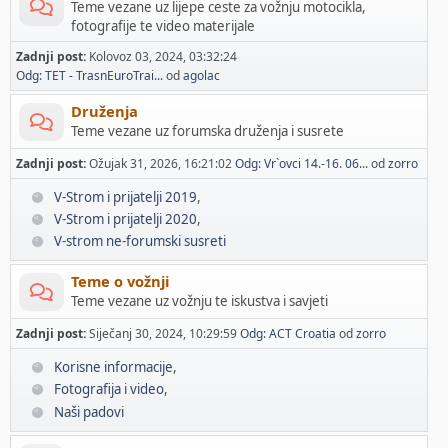
Teme vezane uz lijepe ceste za vožnju motocikla,
fotografije te video materijale
Zadnji post:
Kolovoz 03, 2024, 03:32:24
Odg: TET - TrasnEuroTrai...
od
agolac
Druženja
Teme vezane uz forumska druženja i susrete
Zadnji post:
Ožujak 31, 2026, 16:21:02
Odg: Vr`ovci 14.-16. 06...
od
zorro
V-Strom i prijatelji 2019
V-Strom i prijatelji 2020
V-strom ne-forumski susreti
Teme o vožnji
Teme vezane uz vožnju te iskustva i savjeti
Zadnji post:
Siječanj 30, 2024, 10:29:59
Odg: ACT Croatia
od
zorro
Korisne informacije
Fotografija i video
Naši padovi