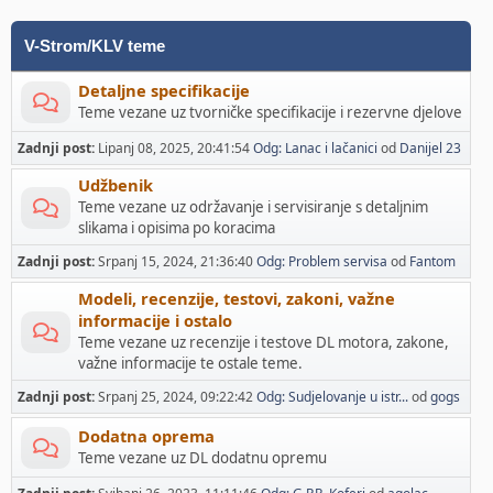
V-Strom/KLV teme
Detaljne specifikacije
Teme vezane uz tvorničke specifikacije i rezervne djelove
Zadnji post:
Lipanj 08, 2025, 20:41:54
Odg: Lanac i lačanici
od
Danijel 23
Udžbenik
Teme vezane uz održavanje i servisiranje s detaljnim
slikama i opisima po koracima
Zadnji post:
Srpanj 15, 2024, 21:36:40
Odg: Problem servisa
od
Fantom
Modeli, recenzije, testovi, zakoni, važne
informacije i ostalo
Teme vezane uz recenzije i testove DL motora, zakone,
važne informacije te ostale teme.
Zadnji post:
Srpanj 25, 2024, 09:22:42
Odg: Sudjelovanje u istr...
od
gogs
Dodatna oprema
Teme vezane uz DL dodatnu opremu