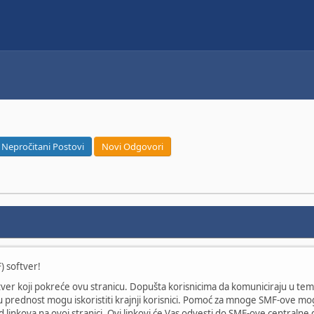
Nepročitani Postovi
Novi Odgovori
 softver!
tver koji pokreće ovu stranicu. Dopušta korisnicima da komuniciraju u 
ju prednost mogu iskoristiti krajnji korisnici. Pomoć za mnoge SMF-ove m
od linkova na ovoj stranici. Ovi linkovi će Vas odvesti do SMF-ove centraln