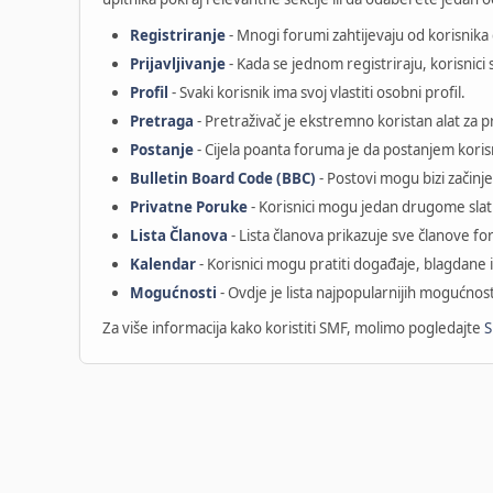
Registriranje
- Mnogi forumi zahtijevaju od korisnika d
Prijavljivanje
- Kada se jednom registriraju, korisnici s
Profil
- Svaki korisnik ima svoj vlastiti osobni profil.
Pretraga
- Pretraživač je ekstremno koristan alat za 
Postanje
- Cijela poanta foruma je da postanjem korisn
Bulletin Board Code (BBC)
- Postovi mogu bizi začinje
Privatne Poruke
- Korisnici mogu jedan drugome slat
Lista Članova
- Lista članova prikazuje sve članove f
Kalendar
- Korisnici mogu pratiti događaje, blagdan
Mogućnosti
- Ovdje je lista najpopularnijih mogućnos
Za više informacija kako koristiti SMF, molimo pogledajte
S