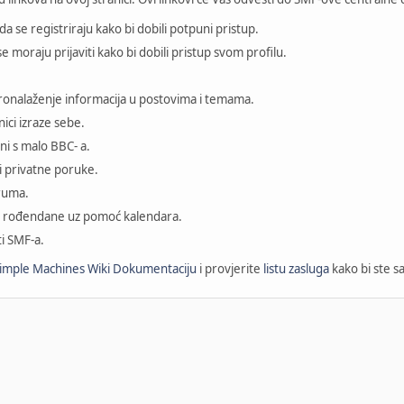
a se registriraju kako bi dobili potpuni pristup.
e moraju prijaviti kako bi dobili pristup svom profilu.
pronalaženje informacija u postovima i temama.
ici izraze sebe.
ni s malo BBC- a.
i privatne poruke.
oruma.
e i rođendane uz pomoć kalendara.
ti SMF-a.
imple Machines Wiki Dokumentaciju
i provjerite
listu zasluga
kako bi ste s