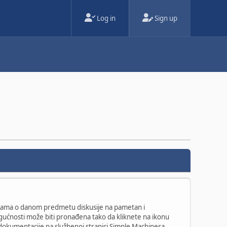
Log in
Sign up
temama o danom predmetu diskusije na pametan i
ogućnosti može biti pronađena tako da kliknete na ikonu
e dokumentacije na službenoj stranici Simple Machinesa.