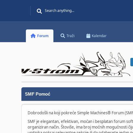
Forum
Traži
Kalendar
SMF Pomoć
Dobrodošli na koji pokreće Simple Machines® Forum (SMF)
SMF je elegantan, efektivan, moćan i besplatan forum sof
organiziran način. Štoviše, ima broj moćnih mogućnosti či
upitnika pokraj relevantne sekcije ili da odaberete jedan 