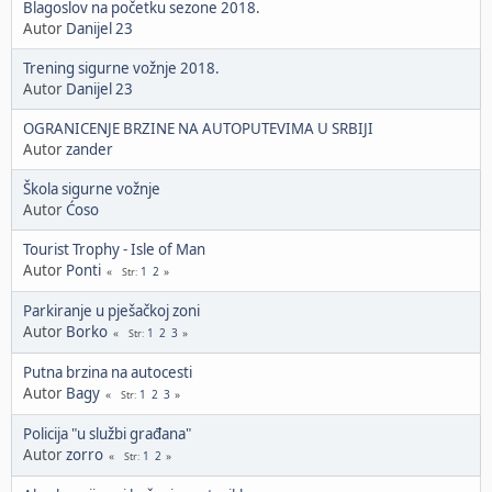
Blagoslov na početku sezone 2018.
Autor
Danijel 23
Trening sigurne vožnje 2018.
Autor
Danijel 23
OGRANICENJE BRZINE NA AUTOPUTEVIMA U SRBIJI
Autor
zander
Škola sigurne vožnje
Autor
Ćoso
Tourist Trophy - Isle of Man
Autor
Ponti
1
2
Str
Parkiranje u pješačkoj zoni
Autor
Borko
1
2
3
Str
Putna brzina na autocesti
Autor
Bagy
1
2
3
Str
Policija "u službi građana"
Autor
zorro
1
2
Str