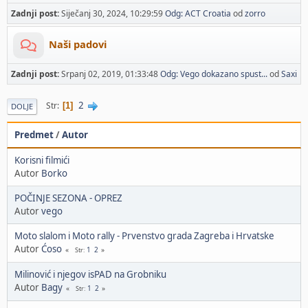
Zadnji post:
Siječanj 30, 2024, 10:29:59
Odg: ACT Croatia
od
zorro
Naši padovi
Zadnji post:
Srpanj 02, 2019, 01:33:48
Odg: Vego dokazano spust...
od
Saxi
2
Str
1
DOLJE
Predmet
/
Autor
Korisni filmići
Autor
Borko
POČINJE SEZONA - OPREZ
Autor
vego
Moto slalom i Moto rally - Prvenstvo grada Zagreba i Hrvatske
Autor
Ćoso
1
2
Str
Milinović i njegov isPAD na Grobniku
Autor
Bagy
1
2
Str