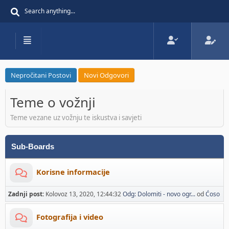
Nepročitani Postovi
Novi Odgovori
Teme o vožnji
Teme vezane uz vožnju te iskustva i savjeti
Sub-Boards
Korisne informacije
Zadnji post:
Kolovoz 13, 2020, 12:44:32
Odg: Dolomiti - novo ogr...
od
Ćoso
Fotografija i video