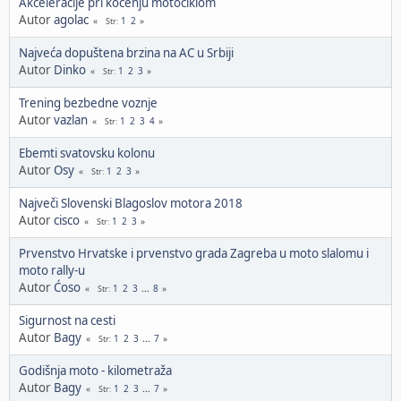
Akceleracije pri kočenju motociklom
Autor
agolac
1
2
Str
Najveća dopuštena brzina na AC u Srbiji
Autor
Dinko
1
2
3
Str
Trening bezbedne voznje
Autor
vazlan
1
2
3
4
Str
Ebemti svatovsku kolonu
Autor
Osy
1
2
3
Str
Največi Slovenski Blagoslov motora 2018
Autor
cisco
1
2
3
Str
Prvenstvo Hrvatske i prvenstvo grada Zagreba u moto slalomu i
moto rally-u
Autor
Ćoso
1
2
3
...
8
Str
Sigurnost na cesti
Autor
Bagy
1
2
3
...
7
Str
Godišnja moto - kilometraža
Autor
Bagy
1
2
3
...
7
Str