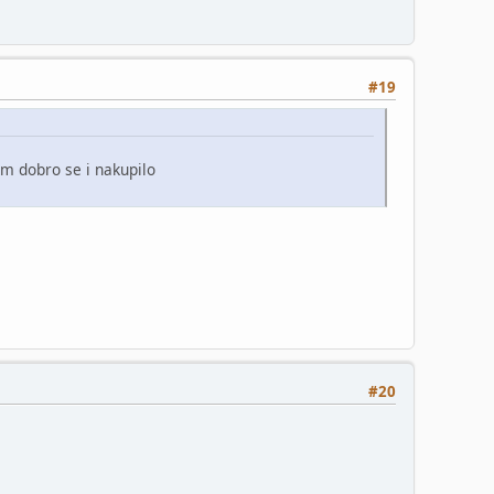
#19
m dobro se i nakupilo
#20