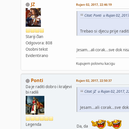
JZ
Rujan 02, 2017, 22:46:19
Citat: Ponti u Rujan 02, 201
Trebao si djecu prije radi
Stariji član
Odgovora: 808
Osobni tekst
Jesam...ali corak...sve dok ni
Evidentirano
Kupujem polovnu kacigu
Ponti
Rujan 02, 2017, 22:50:37
Da je raditi dobro i kraljevi
Citat: JZ u Rujan 02, 2017, 
bi radili
Jesam...ali corak...sve do
Legenda
Da, da