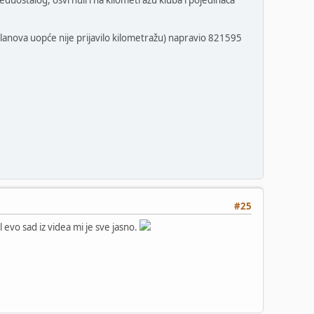
đuostalog, osvrnuli i na kilometražu kluba i pojedinaca
članova uopće nije prijavilo kilometražu) napravio 821595
#25
l evo sad iz videa mi je sve jasno.