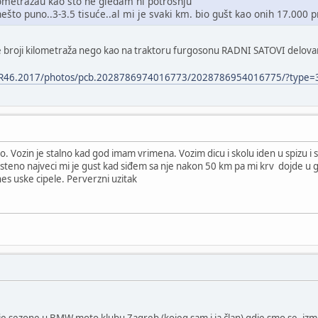
ometražau kao što ne gledam ni potrošnju
to puno..3-3.5 tisuće..al mi je svaki km. bio gušt kao onih 17.000 p
ne broji kilometraža nego kao na traktoru furgosonu RADNI SATOVI delov
VR46.2017/photos/pcb.2028786974016773/2028786954016775/?type=
. Vozin je stalno kad god imam vrimena. Vozim dicu i skolu iden u spizu
 posteno najveci mi je gust kad siđem sa nje nakon 50 km pa mi krv dojde u 
ines uske cipele. Perverzni uzitak