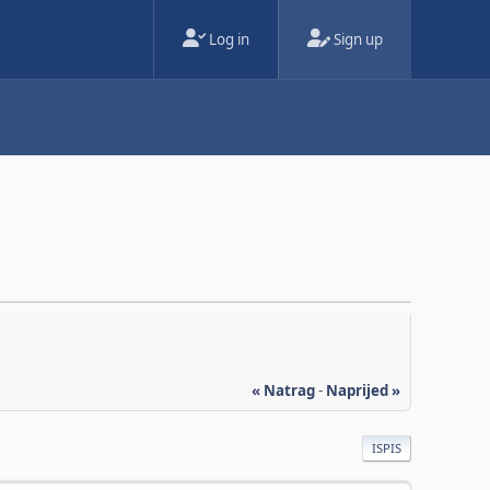
Log in
Sign up
« Natrag
-
Naprijed »
ISPIS