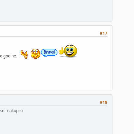
#17
e godine...
#18
se i nakupilo