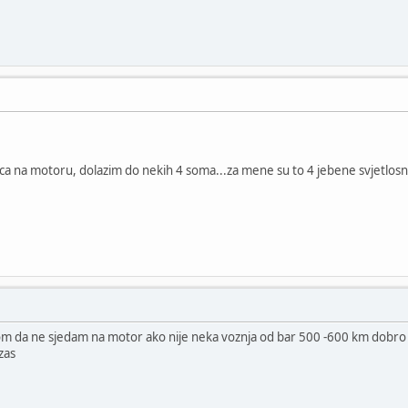
a na motoru, dolazim do nekih 4 soma...za mene su to 4 jebene svjetlosn
om da ne sjedam na motor ako nije neka voznja od bar 500 -600 km dobro 
zas