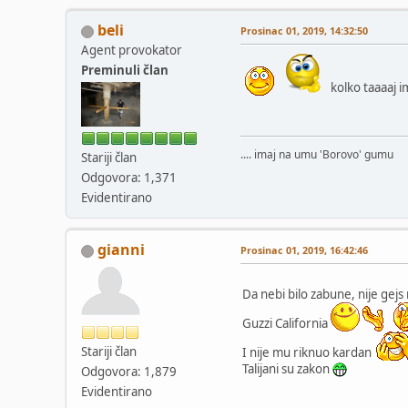
beli
Prosinac 01, 2019, 14:32:50
Agent provokator
Preminuli član
kolko taaaaj im
.... imaj na umu 'Borovo' gumu
Stariji član
Odgovora: 1,371
Evidentirano
gianni
Prosinac 01, 2019, 16:42:46
Da nebi bilo zabune, nije gej
Guzzi California
Stariji član
I nije mu riknuo kardan
Talijani su zakon
Odgovora: 1,879
Evidentirano