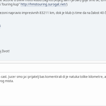
nje sezone u BMW moto klubu Zagreb (kojeg sam i ja član) gdje smo se, izme
S Touring kup"
http://hmstouring.surogat.net/
)
sezoni napravio impresivnih 83211 km, dok je klub (s time da na žalost 40 
s
j život!
cast. Jucer smo ja i prijatelj bas komentirali di je natuka tolike kilometre, a
vog mista.