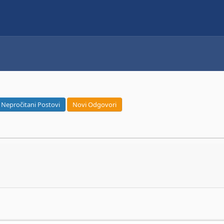
Nepročitani Postovi
Novi Odgovori