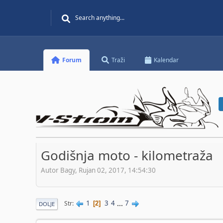
Forum
Traži
Kalendar
Godišnja moto - kilometraža
Autor Bagy, Rujan 02, 2017, 14:54:30
1
3
4
...
7
Str
2
DOLJE