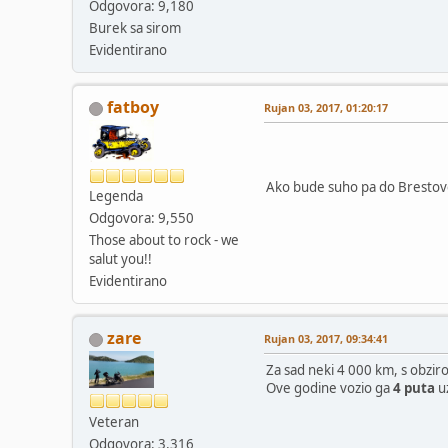
Odgovora: 9,180
Burek sa sirom
Evidentirano
fatboy
Rujan 03, 2017, 01:20:17
Ako bude suho pa do Brestovc
Legenda
Odgovora: 9,550
Those about to rock - we
salut you!!
Evidentirano
zare
Rujan 03, 2017, 09:34:41
Za sad neki 4 000 km, s obzir
Ove godine vozio ga
4 puta
u
Veteran
Odgovora: 3,316