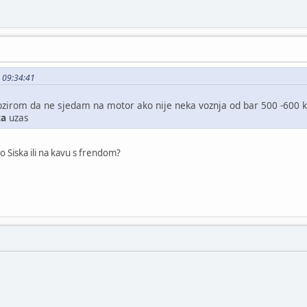
, 09:34:41
bzirom da ne sjedam na motor ako nije neka voznja od bar 500 -600 k
ta
uzas
o Siska ili na kavu s frendom?