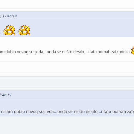
7, 17:46:19
ti
sam dobio novog susjeda...onda se nešto desilo...i fata odmah zatrudnila
22:46:19
k nisam dobio novog susjeda...onda se nešto desilo...i fata odmah za