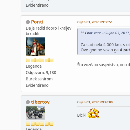
Evidentirano
Ponti
Rujan 03, 2017, 09:38:51
Da je raditi dobro i kraljevi
Citat: zare u Rujan 03, 2017
bi radili
Za sad neki 4 000 km, s o
Ove godine vozio ga
4 pu
Što voziš po susjedstvu, ono d
Legenda
Odgovora: 9,180
Burek sa sirom
Evidentirano
tibertov
Rujan 03, 2017, 09:43:00
Bicikl
Legenda