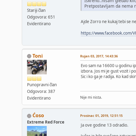
Iskreno..nisam gledao kil
Pretpostavljam da nema neš
Stariji član
Odgovora: 651
Ajde Zorro ne kukaj tebi se 
Evidentirano
https://www.facebook.com/
Toni
Rujan 03, 2017, 14:43:36
Evo sam na 16600 u godinu ipo
izbora. Jos mi je gust vozit i
Sic i ko ga je radija. Ko kad sk
Punopravni član
Odgovora: 387
Nije mi nista.
Evidentirano
Ćoso
Prosinac 01, 2019, 12:51:15
Extreme Red Force
Ja ove godine 13 odradio.