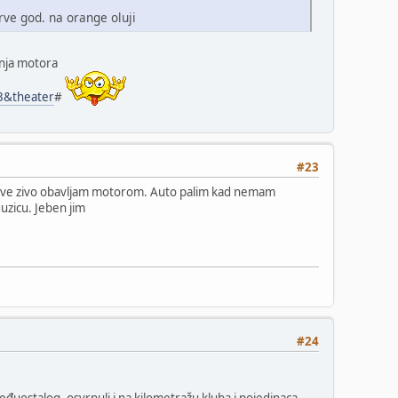
rve god. na orange oluji
anja motora
3&theater
#
#23
 i sve zivo obavljam motorom. Auto palim kad nemam
guzicu. Jeben jim
#24