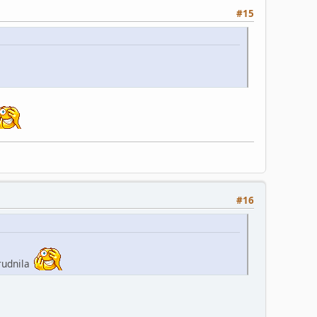
#15
#16
trudnila