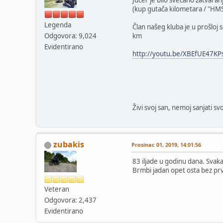
Jučer je bilo svečano zatvara
(kup gutača kilometara / "HM
Legenda
Član našeg kluba je u prošloj 
Odgovora: 9,024
km
Evidentirano
http://youtu.be/XBEfUE47KP
Živi svoj san, nemoj sanjati svo
zubakis
Prosinac 01, 2019, 14:01:56
83 iljade u godinu dana. Svaka 
Brmbi jadan opet osta bez pr
Veteran
Odgovora: 2,437
Evidentirano