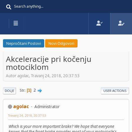
Nepročitani Postovi
Novi Odgovori
Akceleracije pri kočenju
motociklom
Autor agolac, Travanj 24, 2018, 20:37:53
2
Str
1
DOLJE
USER ACTIONS
agolac
Administrator
Travanj 24, 2018, 20:37:53
Which is your more important brake? We hope that everyone
knows that the front brake provides most of your motorcycle's