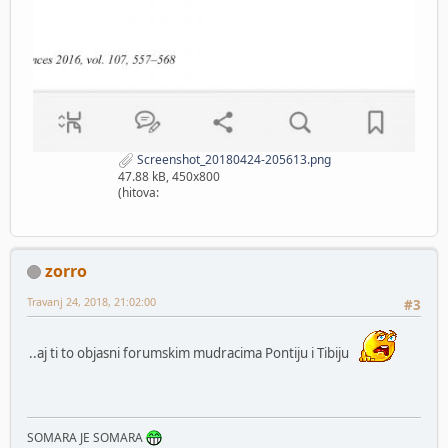
Screenshot_20180424-205613.png
47.88 kB, 450x800
(hitova:
zorro
Travanj 24, 2018, 21:02:00
#3
..aj ti to objasni forumskim mudracima Pontiju i Tibiju
SOMARA JE SOMARA