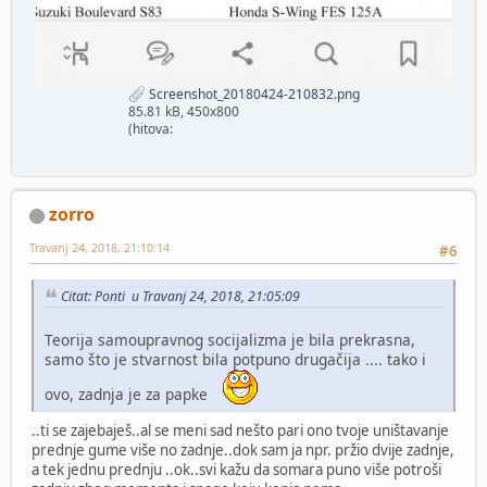
Screenshot_20180424-210832.png
85.81 kB, 450x800
(hitova:
zorro
Travanj 24, 2018, 21:10:14
#6
Citat: Ponti u Travanj 24, 2018, 21:05:09
Teorija samoupravnog socijalizma je bila prekrasna,
samo što je stvarnost bila potpuno drugačija .... tako i
ovo, zadnja je za papke
..ti se zajebaješ..al se meni sad nešto pari ono tvoje uništavanje
prednje gume više no zadnje..dok sam ja npr. pržio dvije zadnje,
a tek jednu prednju ..ok..svi kažu da somara puno više potroši