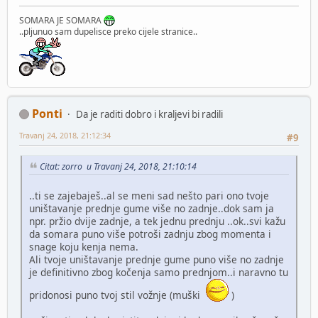
SOMARA JE SOMARA
..pljunuo sam dupelisce preko cijele stranice..
Ponti
Da je raditi dobro i kraljevi bi radili
Travanj 24, 2018, 21:12:34
#9
Citat: zorro u Travanj 24, 2018, 21:10:14
..ti se zajebaješ..al se meni sad nešto pari ono tvoje
uništavanje prednje gume više no zadnje..dok sam ja
npr. pržio dvije zadnje, a tek jednu prednju ..ok..svi kažu
da somara puno više potroši zadnju zbog momenta i
snage koju kenja nema.
Ali tvoje uništavanje prednje gume puno više no zadnje
je definitivno zbog kočenja samo prednjom..i naravno tu
pridonosi puno tvoj stil vožnje (muški
)