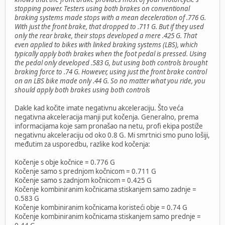
stopping power. Testers using both brakes on conventional
braking systems made stops with a mean deceleration of .776 G.
With just the front brake, that dropped to .711 G. But if they used
only the rear brake, their stops developed a mere .425 G. That
even applied to bikes with linked braking systems (LBS), which
typically apply both brakes when the foot pedal is pressed. Using
the pedal only developed .583 G, but using both controls brought
braking force to .74 G. However, using just the front brake control
on an LBS bike made only .44 G. So no matter what you ride, you
should apply both brakes using both controls
Dakle kad kočite imate negativnu akceleraciju. Što veća
negativna akceleracija manji put kočenja. Generalno, prema
informacijama koje sam pronašao na netu, profi ekipa postiže
negativnu akceleraciju od oko 0.8 G. Mi smrtnici smo puno lošiji,
međutim za usporedbu, razlike kod kočenja:
Kočenje s obje kočnice = 0.776 G
Kočenje samo s prednjom kočnicom = 0.711 G
Kočenje samo s zadnjom kočnicom = 0.425 G
Kočenje kombiniranim kočnicama stiskanjem samo zadnje =
0.583 G
Kočenje kombiniranim kočnicama koristeći obje = 0.74 G
Kočenje kombiniranim kočnicama stiskanjem samo prednje =