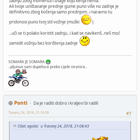
zadnju zbog momenta i snage koju kenja nema.
Ali tvoje uništavanje prednje gume puno više no zadnje je
definitivno zbog kočenja samo prednjom..i naravno tu
pridonosi puno tvoj stil vožnje (muški
)
..uči se ti polako koristit zadnju..i kad se navikenš..neš moć
zamislit vožnju bez korištenja zadnje
SOMARA JE SOMARA
..pljunuo sam dupelisce preko cijele stranice..
Ponti
Da je raditi dobro i kraljevi bi radili
Travanj 24, 2018, 21:10:39
#7
Citat: agolac u Travanj 24, 2018, 21:08:43