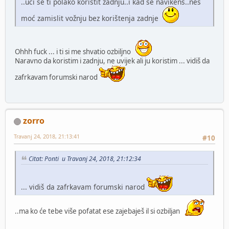
..uči se ti polako koristit zadnju..i kad se navikenš..neš
moć zamislit vožnju bez korištenja zadnje
Ohhh fuck ... i ti si me shvatio ozbiljno
Naravno da koristim i zadnju, ne uvijek ali ju koristim ... vidiš da
zafrkavam forumski narod
zorro
Travanj 24, 2018, 21:13:41
#10
Citat: Ponti u Travanj 24, 2018, 21:12:34
... vidiš da zafrkavam forumski narod
..ma ko će tebe više pofatat ese zajebaješ il si ozbiljan