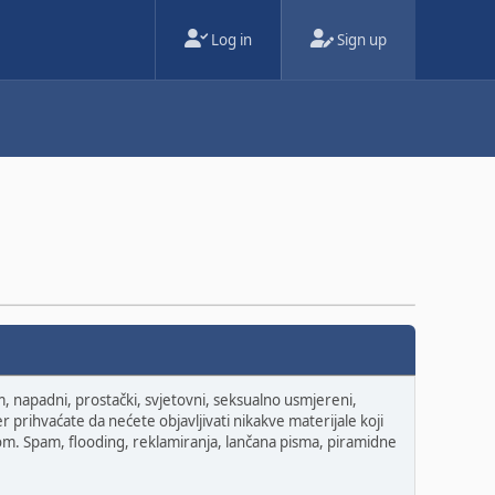
Log in
Sign up
om, napadni, prostački, svjetovni, seksualno usmjereni,
r prihvaćate da nećete objavljivati nikakve materijale koji
itom. Spam, flooding, reklamiranja, lančana pisma, piramidne