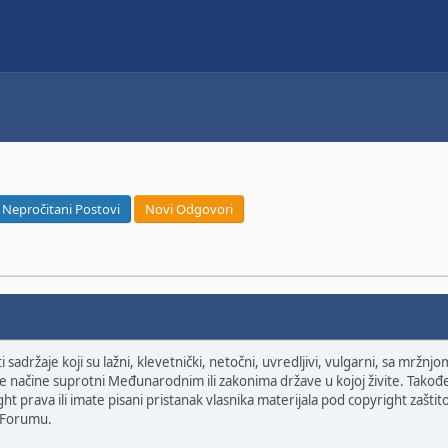
Nepročitani Postovi
Novi Odgovori
sadržaje koji su lažni, klevetnički, netočni, uvredljivi, vulgarni, sa mržnj
druge načine suprotni Međunarodnim ili zakonima države u kojoj živite. Takođe
ght prava ili imate pisani pristanak vlasnika materijala pod copyright zašt
 Forumu.