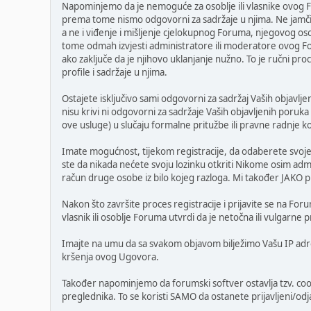
Napominjemo da je nemoguće za osoblje ili vlasnike ovog F
prema tome nismo odgovorni za sadržaje u njima. Ne jamčimo
a ne i viđenje i mišljenje cjelokupnog Foruma, njegovog o
tome odmah izvjesti administratore ili moderatore ovog Fo
ako zaključe da je njihovo uklanjanje nužno. To je ručni pro
profile i sadržaje u njima.
Ostajete isključivo sami odgovorni za sadržaj Vaših objavljen
nisu krivi ni odgovorni za sadržaje Vaših objavljenih poruka
ove usluge) u slučaju formalne pritužbe ili pravne radnje k
Imate mogućnost, tijekom registracije, da odaberete svoje 
ste da nikada nećete svoju lozinku otkriti Nikome osim adm
račun druge osobe iz bilo kojeg razloga. Mi također JAKO pr
Nakon što završite proces registracije i prijavite se na For
vlasnik ili osoblje Foruma utvrdi da je netočna ili vulgarn
Imajte na umu da sa svakom objavom bilježimo Vašu IP adresu
kršenja ovog Ugovora.
Također napominjemo da forumski softver ostavlja tzv. cooki
preglednika. To se koristi SAMO da ostanete prijavljeni/odjav