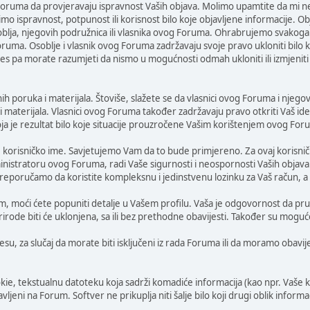
oruma da provjeravaju ispravnost Vaših objava. Molimo upamtite da mi ne
 ispravnost, potpunost ili korisnost bilo koje objavljene informacije. Ob
soblja, njegovih podružnica ili vlasnika ovog Foruma. Ohrabrujemo svakoga
ruma. Osoblje i vlasnik ovog Foruma zadržavaju svoje pravo ukloniti bil
ces pa morate razumjeti da nismo u mogućnosti odmah ukloniti ili izmjeniti 
ih poruka i materijala. Štoviše, slažete se da vlasnici ovog Foruma i njegov
 i materijala. Vlasnici ovog Foruma također zadržavaju pravo otkriti Vaš ide
oja je rezultat bilo koje situacije prouzročene Vašim korištenjem ovog For
korisničko ime. Savjetujemo Vam da to bude primjereno. Za ovaj korisničk
inistratoru ovog Foruma, radi Vaše sigurnosti i neospornosti Vaših objava
eporučamo da koristite kompleksnu i jedinstvenu lozinku za Vaš račun, a da
um, moći ćete popuniti detalje u Vašem profilu. Vaša je odgovornost da pruž
e prirode biti će uklonjena, sa ili bez prethodne obavijesti. Također su m
, za slučaj da morate biti isključeni iz rada Foruma ili da moramo obavijes
e, tekstualnu datoteku koja sadrži komadiće informacija (kao npr. Vaše ko
ljeni na Forum. Softver ne prikuplja niti šalje bilo koji drugi oblik informa