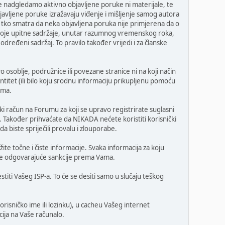
 nadgledamo aktivno objavljene poruke ni materijale, te
javljene poruke izražavaju viđenje i mišljenje samog autora
 tko smatra da neka objavljena poruka nije primjerena da o
o koje upitne sadržaje, unutar razumnog vremenskog roka,
određeni sadržaj. To pravilo također vrijedi i za članske
o osoblje, podružnice ili povezane stranice ni na koji način
ntitet (ili bilo koju srodnu informaciju prikupljenu pomoću
uma.
i račun na Forumu za koji se upravo registrirate suglasni
. Također prihvaćate da NIKADA nećete koristiti korisnički
 biste spriječili provalu i zlouporabe.
ite točne i čiste informacije. Svaka informacija za koju
oguće odgovarajuće sankcije prema Vama.
titi Vašeg ISP-a. To će se desiti samo u slučaju teškog
risničko ime ili lozinku), u cacheu Vašeg internet
cija na Vaše računalo.